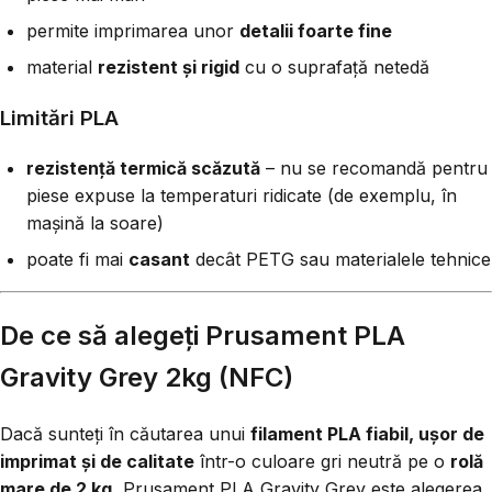
permite imprimarea unor
detalii foarte fine
material
rezistent și rigid
cu o suprafață netedă
Limitări PLA
rezistență termică scăzută
– nu se recomandă pentru
piese expuse la temperaturi ridicate (de exemplu, în
mașină la soare)
poate fi mai
casant
decât PETG sau materialele tehnice
De ce să alegeți Prusament PLA
Gravity Grey 2kg (NFC)
Dacă sunteți în căutarea unui
filament PLA fiabil, ușor de
imprimat și de calitate
într-o culoare gri neutră pe o
rolă
mare de 2 kg
, Prusament PLA Gravity Grey este alegerea