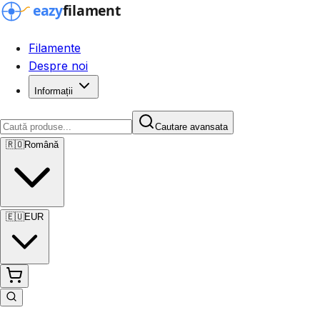
Filamente
Despre noi
Informații
Cautare avansata
🇷🇴
Română
🇪🇺
EUR
Cautare avansata