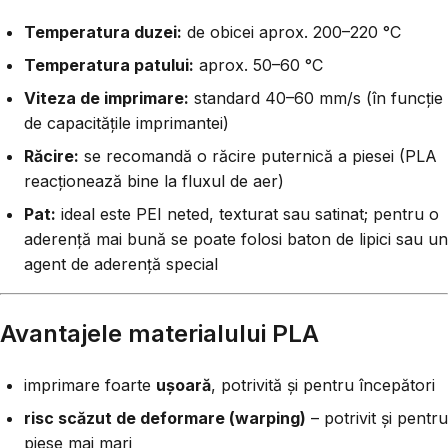
Temperatura duzei:
de obicei aprox. 200–220 °C
Temperatura patului:
aprox. 50–60 °C
Viteza de imprimare:
standard 40–60 mm/s (în funcție
de capacitățile imprimantei)
Răcire:
se recomandă o răcire puternică a piesei (PLA
reacționează bine la fluxul de aer)
Pat:
ideal este PEI neted, texturat sau satinat; pentru o
aderență mai bună se poate folosi baton de lipici sau un
agent de aderență special
Avantajele materialului PLA
imprimare foarte
ușoară
, potrivită și pentru începători
risc scăzut de deformare (warping)
– potrivit și pentru
piese mai mari