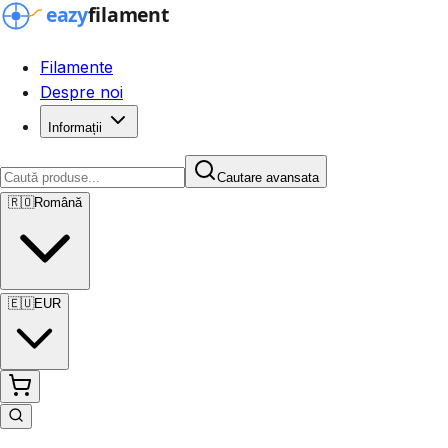
Filamente
Despre noi
Informații
Cautare avansata
🇷🇴
Română
🇪🇺
EUR
Cautare avansata