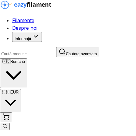
Filamente
Despre noi
Informații
Cautare avansata
🇷🇴
Română
🇪🇺
EUR
Cautare avansata