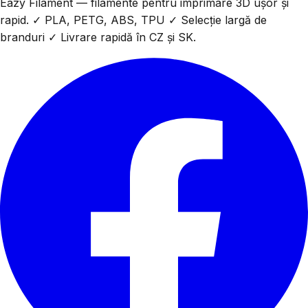
Eazy Filament — filamente pentru imprimare 3D ușor și
rapid. ✓ PLA, PETG, ABS, TPU ✓ Selecție largă de
branduri ✓ Livrare rapidă în CZ și SK.