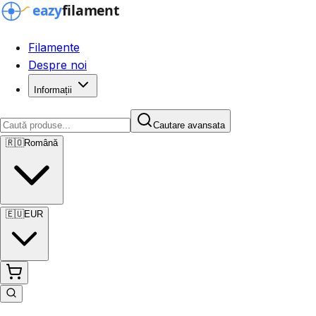
Filamente
Despre noi
Informații
Cautare avansata
🇷🇴
Română
🇪🇺
EUR
Cautare avansata