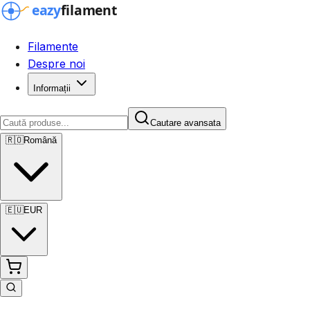
Filamente
Despre noi
Informații
Cautare avansata
🇷🇴
Română
🇪🇺
EUR
Cautare avansata