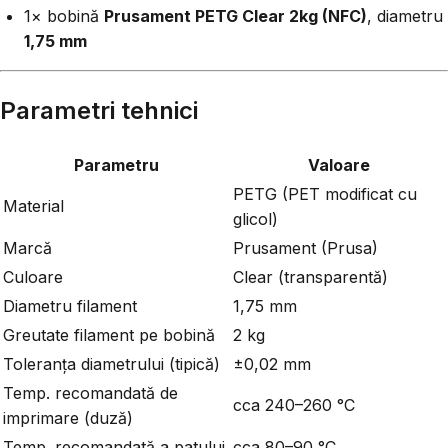
1× bobină
Prusament PETG Clear 2kg (NFC)
, diametru
1,75 mm
Parametri tehnici
Parametru
Valoare
PETG (PET modificat cu
Material
glicol)
Marcă
Prusament (Prusa)
Culoare
Clear (transparentă)
Diametru filament
1,75 mm
Greutate filament pe bobină
2 kg
Toleranța diametrului (tipică)
±0,02 mm
Temp. recomandată de
cca 240–260 °C
imprimare (duză)
Temp. recomandată a patului
cca 80–90 °C