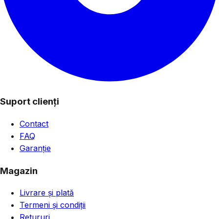
Suport clienți
Contact
FAQ
Garanție
Magazin
Livrare și plată
Termeni și condiții
Retururi