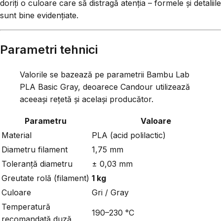
doriți o culoare care să distragă atenția – formele și detaliile
sunt bine evidențiate.
Parametri tehnici
Valorile se bazează pe parametrii Bambu Lab
PLA Basic Gray, deoarece Candour utilizează
aceeași rețetă și același producător.
Parametru
Valoare
Material
PLA (acid polilactic)
Diametru filament
1,75 mm
Toleranță diametru
± 0,03 mm
Greutate rolă (filament)
1 kg
Culoare
Gri / Gray
Temperatură
190–230 °C
recomandată duză