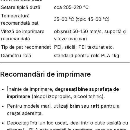
Setare tipică duză
cca 205–220 °C
Temperatură
35–60 °C (tipic 45–60 °C)
recomandată pat
Viteză de imprimare
obișnuit 50–150 mm/s, suportă și
recomandată
viteze mai mari
Tip de pat recomandat
PEI, sticlă, PEI texturat etc.
Diametru rolă
standard pentru role PLA 1kg
Recomandări de imprimare
Înainte de imprimare,
degresați bine suprafața de
imprimare
(alcool izopropilic, alcool tehnic).
Pentru modele mari, utilizați
brim
sau
raft
pentru a
crește aderența.
Depozitați într-un loc uscat, ideal într-o cutie sigilată cu