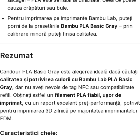
silicagel – PLA este sensibil la umiditate, ceea ce poate
cauza crăpături sau bule.
Pentru imprimarea pe imprimante Bambu Lab, puteți
porni de la presetările
Bambu PLA Basic Gray
– prin
calibrare minoră puteți finisa calitatea.
Rezumat
Candour PLA Basic Gray este alegerea ideală dacă căutați
calitatea și potrivirea culorii cu Bambu Lab PLA Basic
Gray
, dar nu aveți nevoie de tag NFC sau compatibilitate
refill. Obțineți astfel un
filament PLA fiabil, ușor de
imprimat
, cu un raport excelent preț-performanță, potrivit
pentru imprimarea 3D zilnică pe majoritatea imprimantelor
FDM.
Caracteristici cheie: