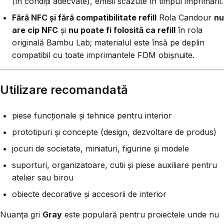
(în condiții adecvate), emisii scăzute în timpul imprimării.
Fără NFC și fără compatibilitate refill
Rola Candour
nu
are cip NFC
și
nu poate fi folosită ca refill
în rola
originală Bambu Lab; materialul este însă pe deplin
compatibil cu toate imprimantele FDM obișnuite.
Utilizare recomandată
piese funcționale și tehnice pentru interior
prototipuri și concepte (design, dezvoltare de produs)
jocuri de societate, miniaturi, figurine și modele
suporturi, organizatoare, cutii și piese auxiliare pentru
atelier sau birou
obiecte decorative și accesorii de interior
Nuanța gri
Gray
este populară pentru proiectele unde nu