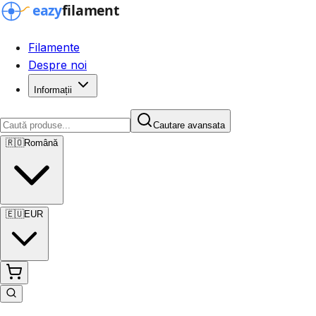
Filamente
Despre noi
Informații
Cautare avansata
🇷🇴
Română
🇪🇺
EUR
Cautare avansata