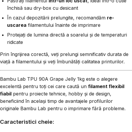
Păstrați filamentul
într-un loc uscat
, ideal într-o cutie
închisă sau dry-box cu desicant
În cazul depozitării prelungite, recomandăm
re-
uscarea
filamentului înainte de imprimare
Protejați de lumina directă a soarelui și de temperaturi
ridicate
Prin îngrijirea corectă, veți prelungi semnificativ durata de
viață a filamentului și veți îmbunătăți calitatea printurilor.
Bambu Lab TPU 90A Grape Jelly 1kg este o alegere
excelentă pentru toți cei care caută un
filament flexibil
fiabil
pentru proiecte tehnice, hobby și de design,
beneficiind în același timp de avantajele profilurilor
originale Bambu Lab pentru o imprimare fără probleme.
Caracteristici cheie: