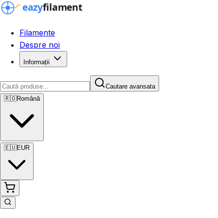
Filamente
Despre noi
Informații
Cautare avansata
🇷🇴
Română
🇪🇺
EUR
Cautare avansata