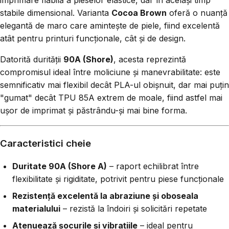
imprimare fiabilă a pieselor elastice, dar în același timp
stabile dimensional. Varianta
Cocoa Brown
oferă o nuanță
elegantă de maro care amintește de piele, fiind excelentă
atât pentru printuri funcționale, cât și de design.
Datorită durității
90A (Shore)
, acesta reprezintă
compromisul ideal între moliciune și manevrabilitate: este
semnificativ mai flexibil decât PLA-ul obișnuit, dar mai puțin
"gumat" decât TPU 85A extrem de moale, fiind astfel mai
ușor de imprimat și păstrându-și mai bine forma.
Caracteristici cheie
Duritate 90A (Shore A)
– raport echilibrat între
flexibilitate și rigiditate, potrivit pentru piese funcționale
Rezistență excelentă la abraziune și oboseala
materialului
– rezistă la îndoiri și solicitări repetate
Atenuează șocurile și vibrațiile
– ideal pentru