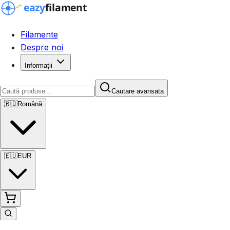
Filamente
Despre noi
Informații
Cautare avansata
🇷🇴
Română
🇪🇺
EUR
Cautare avansata