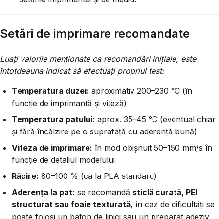
Setări de imprimare recomandate
Luați valorile menționate ca recomandări inițiale, este
întotdeauna indicat să efectuați propriul test:
Temperatura duzei:
aproximativ 200–230 °C (în
funcție de imprimantă și viteză)
Temperatura patului:
aprox. 35–45 °C (eventual chiar
și fără încălzire pe o suprafață cu aderență bună)
Viteza de imprimare:
în mod obișnuit 50–150 mm/s în
funcție de detaliul modelului
Răcire:
80–100 % (ca la PLA standard)
Aderența la pat:
se recomandă
sticlă curată, PEI
structurat sau foaie texturată
, în caz de dificultăți se
poate folosi un baton de lipici sau un preparat adeziv