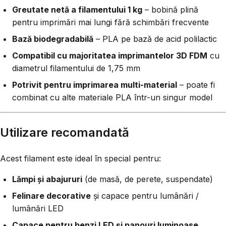
Greutate netă a filamentului 1 kg
– bobină plină
pentru imprimări mai lungi fără schimbări frecvente
Bază biodegradabilă
– PLA pe bază de acid polilactic
Compatibil cu majoritatea imprimantelor 3D FDM
cu
diametrul filamentului de 1,75 mm
Potrivit pentru imprimarea multi-material
– poate fi
combinat cu alte materiale PLA într-un singur model
Utilizare recomandată
Acest filament este ideal în special pentru:
Lămpi și abajururi
(de masă, de perete, suspendate)
Felinare decorative
și capace pentru lumânări /
lumânări LED
Capace pentru benzi LED și panouri luminoase