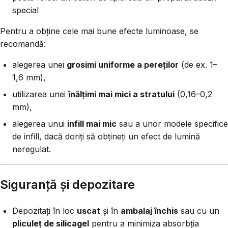
special
Pentru a obține cele mai bune efecte luminoase, se
recomandă:
alegerea unei
grosimi uniforme a pereților
(de ex. 1–
1,6 mm),
utilizarea unei
înălțimi mai mici a stratului
(0,16–0,2
mm),
alegerea unui
infill mai mic
sau a unor modele specifice
de infill, dacă doriți să obțineți un efect de lumină
neregulat.
Siguranță și depozitare
Depozitați în loc
uscat
și în
ambalaj închis
sau cu un
pliculeț de silicagel
pentru a minimiza absorbția