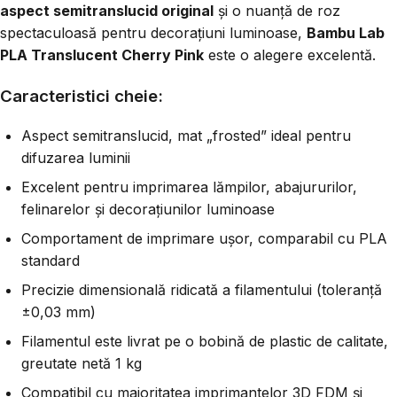
aspect semitranslucid original
și o nuanță de roz
spectaculoasă pentru decorațiuni luminoase,
Bambu Lab
PLA Translucent Cherry Pink
este o alegere excelentă.
Caracteristici cheie:
Aspect semitranslucid, mat „frosted” ideal pentru
difuzarea luminii
Excelent pentru imprimarea lămpilor, abajururilor,
felinarelor și decorațiunilor luminoase
Comportament de imprimare ușor, comparabil cu PLA
standard
Precizie dimensională ridicată a filamentului (toleranță
±0,03 mm)
Filamentul este livrat pe o bobină de plastic de calitate,
greutate netă 1 kg
Compatibil cu majoritatea imprimantelor 3D FDM și