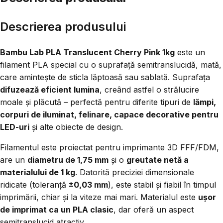
Descrierea produsului
Bambu Lab PLA Translucent Cherry Pink 1kg
este un
filament PLA special cu o suprafață semitranslucidă, mată,
care amintește de sticla lăptoasă sau sablată. Suprafața
difuzează eficient lumina
, creând astfel o strălucire
moale și plăcută – perfectă pentru diferite tipuri de
lămpi,
corpuri de iluminat, felinare, capace decorative pentru
LED-uri
și alte obiecte de design.
Filamentul este proiectat pentru imprimante 3D FFF/FDM,
are un
diametru de 1,75 mm
și o
greutate netă a
materialului de 1 kg
. Datorită preciziei dimensionale
ridicate (toleranță
±0,03 mm
), este stabil și fiabil în timpul
imprimării, chiar și la viteze mai mari. Materialul este
ușor
de imprimat ca un PLA clasic
, dar oferă un aspect
semitranslucid atractiv.