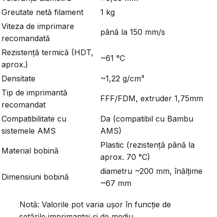
Greutate netă filament
1 kg
Viteza de imprimare
până la 150 mm/s
recomandată
Rezistență termică (HDT,
~61 °C
aprox.)
Densitate
~1,22 g/cm³
Tip de imprimantă
FFF/FDM, extruder 1,75mm
recomandat
Compatibilitate cu
Da (compatibil cu Bambu
sistemele AMS
AMS)
Plastic (rezistență până la
Material bobină
aprox. 70 °C)
diametru ~200 mm, înălțime
Dimensiuni bobină
~67 mm
Notă: Valorile pot varia ușor în funcție de
setările imprimantei și de mediu.