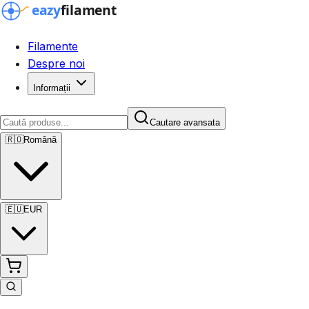
Filamente
Despre noi
Informații
Cautare avansata
🇷🇴
Română
🇪🇺
EUR
Cautare avansata