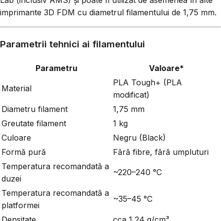
Lab (inclusiv AMS) și poate fi utilizat de asemenea în alte
imprimante 3D FDM cu diametrul filamentului de 1,75 mm.
Parametrii tehnici ai filamentului
Parametru
Valoare*
PLA Tough+ (PLA
Material
modificat)
Diametru filament
1,75 mm
Greutate filament
1 kg
Culoare
Negru (Black)
Formă pură
Fără fibre, fără umpluturi
Temperatura recomandată a
~220–240 °C
duzei
Temperatura recomandată a
~35–45 °C
platformei
Densitate
cca 1,24 g/cm³