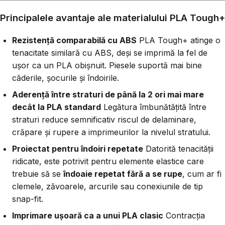
Principalele avantaje ale materialului PLA Tough+
Rezistență comparabilă cu ABS
PLA Tough+ atinge o
tenacitate similară cu ABS, deși se imprimă la fel de
ușor ca un PLA obișnuit. Piesele suportă mai bine
căderile, șocurile și îndoirile.
Aderență între straturi de până la 2 ori mai mare
decât la PLA standard
Legătura îmbunătățită între
straturi reduce semnificativ riscul de delaminare,
crăpare și rupere a imprimeurilor la nivelul stratului.
Proiectat pentru îndoiri repetate
Datorită tenacității
ridicate, este potrivit pentru elemente elastice care
trebuie să se
îndoaie repetat fără a se rupe
, cum ar fi
clemele, zăvoarele, arcurile sau conexiunile de tip
snap-fit.
Imprimare ușoară ca a unui PLA clasic
Contracția