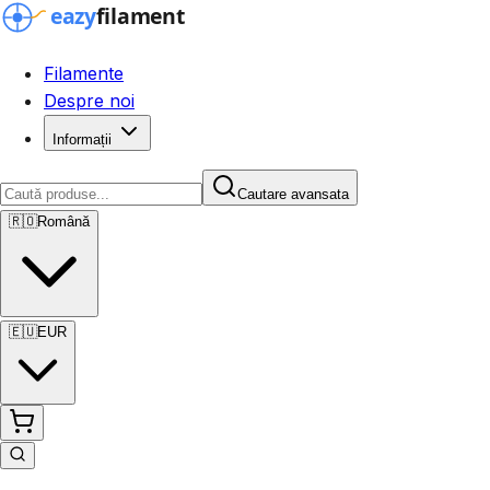
Filamente
Despre noi
Informații
Cautare avansata
🇷🇴
Română
🇪🇺
EUR
Cautare avansata