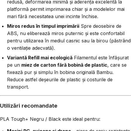
redusă, deformarea minimă și aderența excelentă la
platformă permit imprimarea chiar și a modelelor mai
mari fără necesitatea unei incinte închise.
Miros redus în timpul imprimării
Spre deosebire de
ABS, nu eliberează miros puternic și este confortabil
pentru utilizarea în mediul casnic sau la birou (păstrând
o ventilație adecvată).
Variantă Refill mai ecologică
Filamentul este înfășurat
pe un
miez de carton fără bobină de plastic
, care se
fixează pur și simplu în bobina originală Bambu.
Reduce astfel deșeurile de plastic și costurile de
transport.
Utilizări recomandate
PLA Tough+ Negru / Black este ideal pentru:
Mașini RC, avioane și drone
– piese de șasiu rezistente