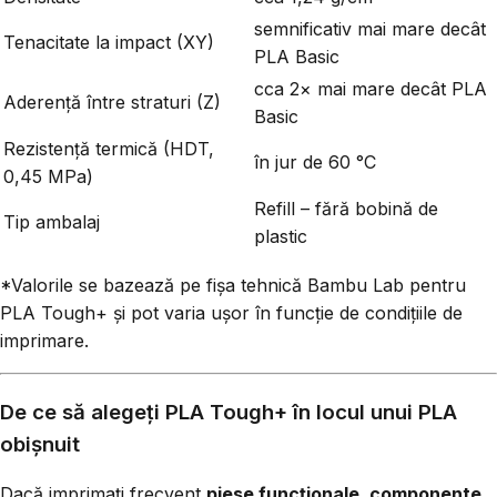
semnificativ mai mare decât
Tenacitate la impact (XY)
PLA Basic
cca 2× mai mare decât PLA
Aderență între straturi (Z)
Basic
Rezistență termică (HDT,
în jur de 60 °C
0,45 MPa)
Refill – fără bobină de
Tip ambalaj
plastic
*Valorile se bazează pe fișa tehnică Bambu Lab pentru
PLA Tough+ și pot varia ușor în funcție de condițiile de
imprimare.
De ce să alegeți PLA Tough+ în locul unui PLA
obișnuit
Dacă imprimați frecvent
piese funcționale, componente