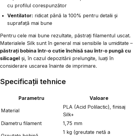
cu profilul corespunzător
Ventilator:
ridicat până la 100% pentru detalii și
suprafață mai bune
Pentru cele mai bune rezultate, păstrați filamentul uscat.
Materialele Silk sunt în general mai sensibile la umiditate –
păstrați bobina într-o cutie închisă sau într-o pungă cu
silicagel
și, în cazul depozitării prelungite, luați în
considerare uscarea înainte de imprimare.
Specificații tehnice
Parametru
Valoare
PLA (Acid Polilactic), finisaj
Material
Silk+
Diametru filament
1,75 mm
1 kg (greutate netă a
Greutate bobină