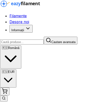
Filamente
Despre noi
Informații
Cautare avansata
🇷🇴
Română
🇪🇺
EUR
Cautare avansata