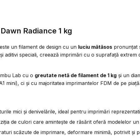
 Dawn Radiance 1 kg
ste un filament de design cu un
luciu mătăsos
pronunțat 
și aditivi speciali, creează imprimări cu o suprafață extrem 
 Bambu Lab cu o
greutate netă de filament de 1 kg
și un dia
 mini), ci și cu majoritatea imprimantelor FDM de pe piață
rile mici și denivelările, ideal pentru imprimări reprezentat
ziția de culori care amintește de răsărit oferă modelelor un
aturi scăzute de imprimare, deformare minimă, potrivit și p