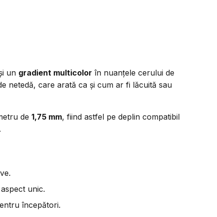
și un
gradient multicolor
în nuanțele cerului de
de netedă, care arată ca și cum ar fi lăcuită sau
metru de
1,75 mm
, fiind astfel pe deplin compatibil
.
ive.
 aspect unic.
entru începători.