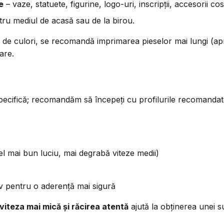
e
– vaze, statuete, figurine, logo-uri, inscripții, accesorii c
tru mediul de acasă sau de la birou.
e de culori, se recomandă imprimarea pieselor mai lungi (apr
are.
pecifică; recomandăm să începeți cu profilurile recomandate 
 mai bun luciu, mai degrabă viteze medii)
v pentru o aderență mai sigură
viteza mai mică și răcirea atentă
ajută la obținerea unei s