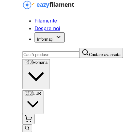
Filamente
Despre noi
Informații
Cautare avansata
🇷🇴
Română
🇪🇺
EUR
Cautare avansata