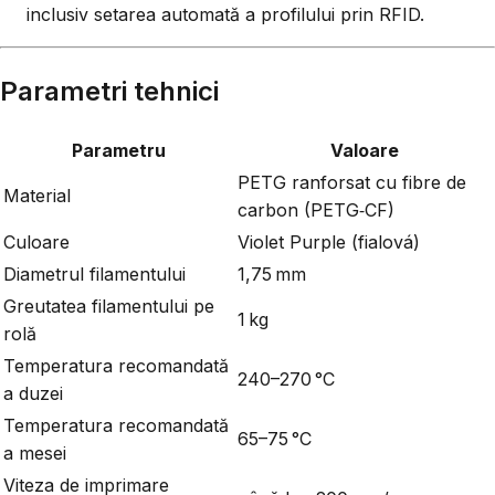
inclusiv setarea automată a profilului prin RFID.
Parametri tehnici
Parametru
Valoare
PETG ranforsat cu fibre de
Material
carbon (PETG‑CF)
Culoare
Violet Purple (fialová)
Diametrul filamentului
1,75 mm
Greutatea filamentului pe
1 kg
rolă
Temperatura recomandată
240–270 °C
a duzei
Temperatura recomandată
65–75 °C
a mesei
Viteza de imprimare