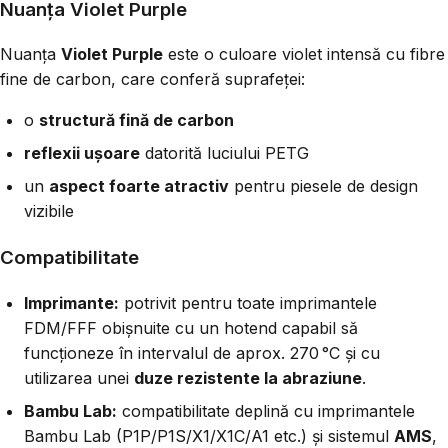
Nuanța Violet Purple
Nuanța
Violet Purple
este o culoare violet intensă cu fibre
fine de carbon, care conferă suprafeței:
o
structură fină de carbon
reflexii ușoare
datorită luciului PETG
un
aspect foarte atractiv
pentru piesele de design
vizibile
Compatibilitate
Imprimante:
potrivit pentru toate imprimantele
FDM/FFF obișnuite cu un hotend capabil să
funcționeze în intervalul de aprox. 270 °C și cu
utilizarea unei
duze rezistente la abraziune
.
Bambu Lab:
compatibilitate deplină cu imprimantele
Bambu Lab (P1P/P1S/X1/X1C/A1 etc.) și sistemul
AMS
,