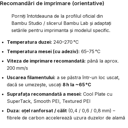
Recomandări de imprimare (orientative)
Porniți întotdeauna de la profilul oficial din
Bambu Studio / slicerul Bambu Lab și adaptați
setările pentru imprimanta și modelul specific.
Temperatura duzei:
240–270 °C
Temperatura mesei (cu adeziv):
65–75 °C
Viteza de imprimare recomandată:
până la aprox.
200 mm/s
Uscarea filamentului:
a se păstra într-un loc uscat,
dacă se umezește, uscați
8 h la ~65 °C
Suprafața recomandată a mesei:
Cool Plate cu
SuperTack, Smooth PEI, Textured PEI
Duza:
oțel ranforsat / călit
(0,4 / 0,6 / 0,8 mm) –
fibrele de carbon accelerează uzura duzelor de alamă