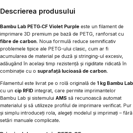
Descrierea produsului
Bambu Lab PETG‑CF Violet Purple
este un filament de
imprimare 3D premium pe bază de PETG, ranforsat cu
fibre de carbon
. Noua formulă reduce semnificativ
problemele tipice ale PETG-ului clasic, cum ar fi
acumularea de material pe duză și stringing-ul excesiv,
adăugând în același timp rezistență și rigiditate ridicată în
combinație cu o
suprafață lucioasă de carbon
.
Filamentul este livrat pe o rolă originală de
1 kg Bambu Lab
cu un
cip RFID
integrat, care permite imprimantelor
Bambu Lab și sistemului
AMS
să recunoască automat
materialul și să utilizeze profilul de imprimare verificat. Pur
și simplu introduceți rola, alegeți modelul și imprimați – fără
setări manuale complicate.