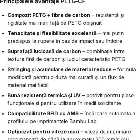
Principalele avantaje PETG‑CF
Compozit PETG + fibre de carbon
– rezistență și
rigiditate mai mari față de PETG obișnuit
Tenacitate și flexibilitate excelentă
– mai puțin
predispus la rupere în caz de impact sau îndoire
Suprafață lucioasă de carbon
– combinație între
textura fină de carbon și luciul caracteristic PETG
Stringing și acumulare de material reduse
– formulă
modificată pentru o duză mai curată și un flux de
material mai fiabil
Bună rezistență termică și UV
– potrivit pentru piese
funcționale și pentru utilizare în medii solicitante
Compatibilitate RFID cu AMS
– încărcare automată a
profilului pe imprimantele Bambu Lab
Optimizat pentru viteze mari
– viteză de imprimare
recomandată de până la aproximativ 200 mm/s (cu