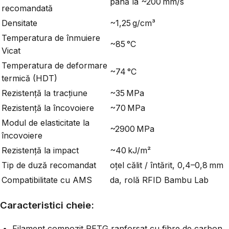
până la ~200 mm/s
recomandată
Densitate
~1,25 g/cm³
Temperatura de înmuiere
~85 °C
Vicat
Temperatura de deformare
~74 °C
termică (HDT)
Rezistență la tracțiune
~35 MPa
Rezistență la încovoiere
~70 MPa
Modul de elasticitate la
~2900 MPa
încovoiere
Rezistență la impact
~40 kJ/m²
Tip de duză recomandat
oțel călit / întărit, 0,4–0,8 mm
Compatibilitate cu AMS
da, rolă RFID Bambu Lab
Caracteristici cheie:
Filament compozit PETG ranforsat cu fibre de carbon