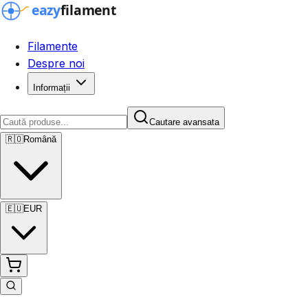
Filamente
Despre noi
Informații
Cautare avansata
🇷🇴
Română
🇪🇺
EUR
Cautare avansata