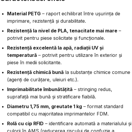
Material PETG
– raport echilibrat între ușurința de
imprimare, rezistență și durabilitate.
Rezistență la nivel de PLA, tenacitate mai mare
–
potrivit pentru piese solicitate și funcționale.
Rezistență excelentă la apă, radiații UV și
temperatură
– potrivit pentru utilizare în exterior și
piese în medii solicitante.
Rezistență chimică bună
la substanțe chimice comune
(agenți de curățare, uleiuri etc.).
Imprimabilitate îmbunătățită
– stringing redus,
suprafață mai bună și stratificare fiabilă.
Diametru 1,75 mm, greutate 1 kg
– format standard
compatibil cu majoritatea imprimantelor FDM.
Rolă cu cip RFID
– identificare automată a materialului și
culorii în AMS (reducerea riscului de confuzie a