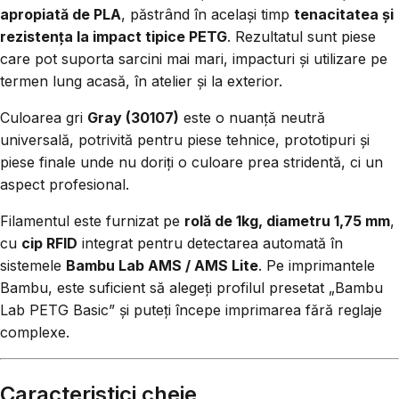
apropiată de PLA
, păstrând în același timp
tenacitatea și
rezistența la impact tipice PETG
. Rezultatul sunt piese
care pot suporta sarcini mai mari, impacturi și utilizare pe
termen lung acasă, în atelier și la exterior.
Culoarea gri
Gray (30107)
este o nuanță neutră
universală, potrivită pentru piese tehnice, prototipuri și
piese finale unde nu doriți o culoare prea stridentă, ci un
aspect profesional.
Filamentul este furnizat pe
rolă de 1kg, diametru 1,75 mm
,
cu
cip RFID
integrat pentru detectarea automată în
sistemele
Bambu Lab AMS / AMS Lite
. Pe imprimantele
Bambu, este suficient să alegeți profilul presetat „Bambu
Lab PETG Basic” și puteți începe imprimarea fără reglaje
complexe.
Caracteristici cheie