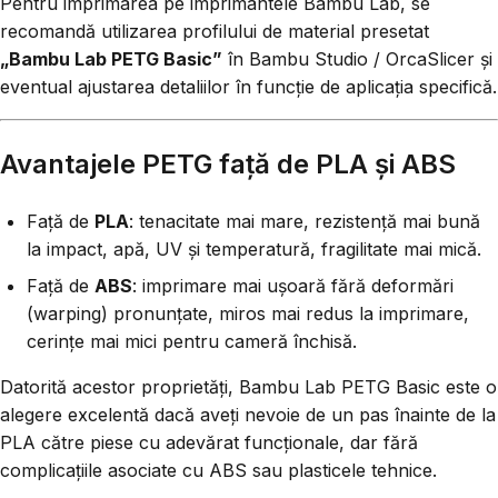
Pentru imprimarea pe imprimantele Bambu Lab, se
recomandă utilizarea profilului de material presetat
„Bambu Lab PETG Basic”
în Bambu Studio / OrcaSlicer și
eventual ajustarea detaliilor în funcție de aplicația specifică.
Avantajele PETG față de PLA și ABS
Față de
PLA
: tenacitate mai mare, rezistență mai bună
la impact, apă, UV și temperatură, fragilitate mai mică.
Față de
ABS
: imprimare mai ușoară fără deformări
(warping) pronunțate, miros mai redus la imprimare,
cerințe mai mici pentru cameră închisă.
Datorită acestor proprietăți, Bambu Lab PETG Basic este o
alegere excelentă dacă aveți nevoie de un pas înainte de la
PLA către piese cu adevărat funcționale, dar fără
complicațiile asociate cu ABS sau plasticele tehnice.