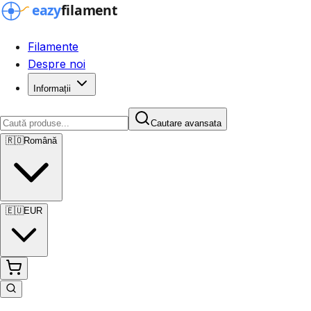
Filamente
Despre noi
Informații
Cautare avansata
🇷🇴
Română
🇪🇺
EUR
Cautare avansata