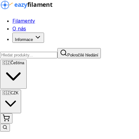
Filamenty
O nás
Informace
Pokročilé hledání
🇨🇿
Čeština
🇨🇿
CZK
Pokročilé hledání