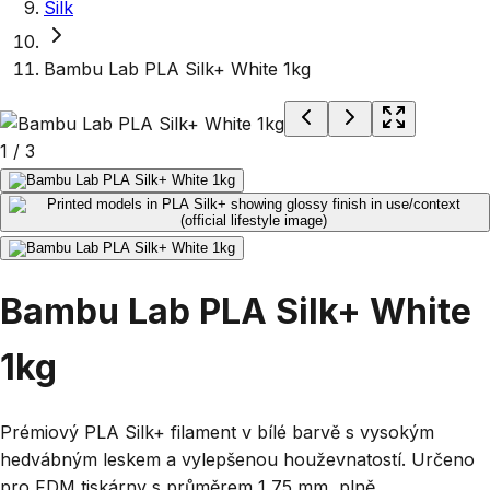
Silk
Bambu Lab PLA Silk+ White 1kg
1
/
3
Bambu Lab PLA Silk+ White
1kg
Prémiový PLA Silk+ filament v bílé barvě s vysokým
hedvábným leskem a vylepšenou houževnatostí. Určeno
pro FDM tiskárny s průměrem 1,75 mm, plně