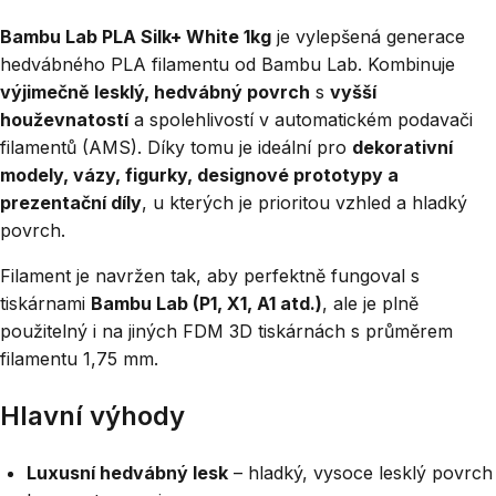
Bambu Lab PLA Silk+ White 1kg
je vylepšená generace
hedvábného PLA filamentu od Bambu Lab. Kombinuje
výjimečně lesklý, hedvábný povrch
s
vyšší
houževnatostí
a spolehlivostí v automatickém podavači
filamentů (AMS). Díky tomu je ideální pro
dekorativní
modely, vázy, figurky, designové prototypy a
prezentační díly
, u kterých je prioritou vzhled a hladký
povrch.
Filament je navržen tak, aby perfektně fungoval s
tiskárnami
Bambu Lab (P1, X1, A1 atd.)
, ale je plně
použitelný i na jiných FDM 3D tiskárnách s průměrem
filamentu 1,75 mm.
Hlavní výhody
Luxusní hedvábný lesk
– hladký, vysoce lesklý povrch