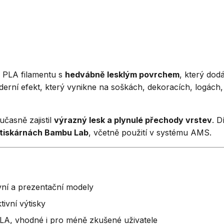
a PLA filamentu s
hedvábně lesklým povrchem
, který dod
oderní efekt, který vynikne na soškách, dekoracích, logác
učasně zajistil
výrazný lesk a plynulé přechody vrstev
. D
a tiskárnách Bambu Lab
, včetně použití v systému AMS.
ivní a prezentační modely
ivní výtisky
A, vhodné i pro méně zkušené uživatele