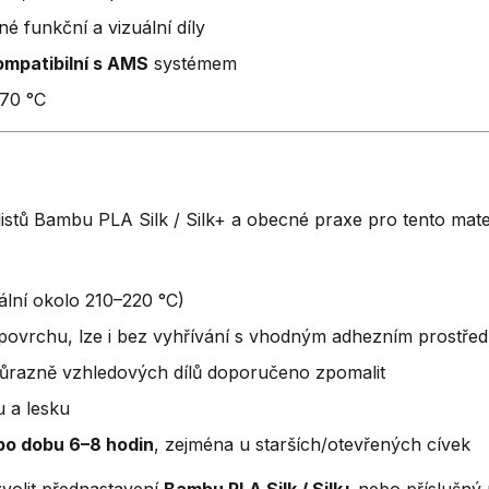
é funkční a vizuální díly
ompatibilní s AMS
systémem
70 °C
istů Bambu PLA Silk / Silk+ a obecné praxe pro tento mate
ální okolo 210–220 °C)
povrchu, lze i bez vyhřívání s vhodným adhezním prostře
důrazně vzhledových dílů doporučeno zpomalit
u a lesku
po dobu 6–8 hodin
, zejména u starších/otevřených cívek
zvolit přednastavení
Bambu PLA Silk / Silk+
nebo příslušný p