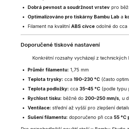
Dobrá pevnost a soudržnost vrstev
pro běžn
Optimalizováno pro tiskárny Bambu Lab
a
k
Filament na kvalitní
ABS cívce
odolné do cca 
Doporučené tiskové nastavení
Konkrétní rozsahy vycházejí z technických l
Průměr filamentu:
1,75 mm
Teplota trysky:
cca
190–230 °C
(často optim
Teplota podložky:
cca
35–45 °C
(podle typu 
Rychlost tisku:
běžně do
200–250 mm/s
, u 
Ventilace:
střední až vyšší pro zlepšení detail
Sušení filamentu:
doporučeno při cca
55 °C 
Pro nejpohodlnější použití stačí v Bambu Studio 