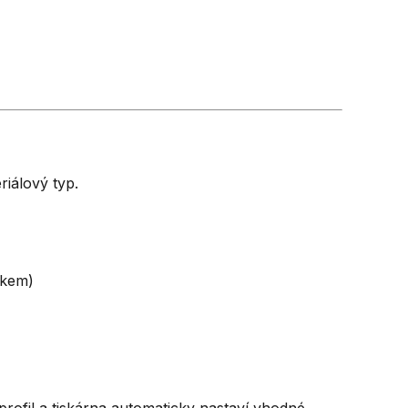
riálový typ.
dkem)
rofil a tiskárna automaticky nastaví vhodné