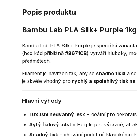
Popis produktu
Bambu Lab PLA Silk+ Purple 1kg
Bambu Lab PLA Silk+ Purple je speciální variant
(hex kód přibližně
#8671CB
) vytváří hluboký, m
předmětech.
Filament je navržen tak, aby se
snadno tiskl
a so
je skvěle vhodný pro
rychlý a spolehlivý tisk n
Hlavní výhody
Luxusní hedvábný lesk
– ideální pro dekorat
Sytý fialový odstín
Purple pro výrazné, atrakt
Snadný tisk
– chování podobné klasickému PL