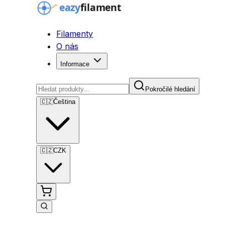
Filamenty
O nás
Informace
Pokročilé hledání
🇨🇿
Čeština
🇨🇿
CZK
Pokročilé hledání