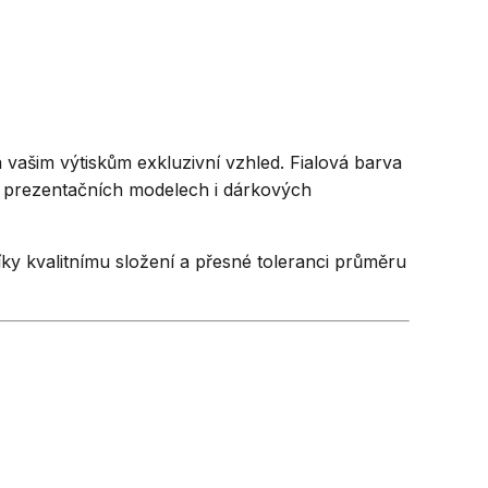
á vašim výtiskům exkluzivní vzhled. Fialová barva
h, prezentačních modelech i dárkových
íky kvalitnímu složení a přesné toleranci průměru