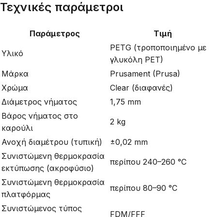
Τεχνικές παράμετροι
Παράμετρος
Τιμή
PETG (τροποποιημένο με
Υλικό
γλυκόλη PET)
Μάρκα
Prusament (Prusa)
Χρώμα
Clear (διαφανές)
Διάμετρος νήματος
1,75 mm
Βάρος νήματος στο
2 kg
καρούλι
Ανοχή διαμέτρου (τυπική)
±0,02 mm
Συνιστώμενη θερμοκρασία
περίπου 240–260 °C
εκτύπωσης (ακροφύσιο)
Συνιστώμενη θερμοκρασία
περίπου 80–90 °C
πλατφόρμας
Συνιστώμενος τύπος
FDM/FFF