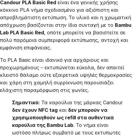
Candour PLA Basic Red
είναι ένα γενικής χρήσης
κόκκινο PLA νήμα σχεδιασμένο για αξιόπιστη και
απροβλημάτιστη εκτύπωση. Το υλικό και η χρωματική
απόχρωση βασίζονται στην ίδια συνταγή με το
Bambu
Lab PLA Basic Red
, οπότε μπορείτε να βασιστείτε σε
πολύ παρόμοια συμπεριφορά εκτύπωσης, αντοχή και
εμφάνιση επιφάνειας.
Το PLA Basic είναι ιδανικό για αρχάριους και
προχωρημένους – εκτυπώνεται εύκολα, δεν απαιτεί
κλειστό θάλαμο ούτε εξαιρετικά υψηλές θερμοκρασίες
και χάρη στη χαμηλή συρρίκνωση παρουσιάζει
ελάχιστη παραμόρφωση στις γωνίες.
Σημαντικό:
Τα καρούλια της μάρκας Candour
δεν έχουν NFC tag
και
δεν μπορούν να
χρησιμοποιηθούν ως refill στα αυθεντικά
καρούλια της Bambu Lab
. Το νήμα είναι
ωστόσο πλήρως συμβατό με τους εκτυπωτές