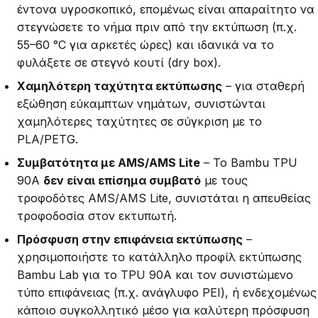
έντονα υγροσκοπικό, επομένως είναι απαραίτητο να
στεγνώσετε το νήμα πριν από την εκτύπωση (π.χ.
55–60 °C για αρκετές ώρες) και ιδανικά να το
φυλάξετε σε στεγνό κουτί (dry box).
Χαμηλότερη ταχύτητα εκτύπωσης
– για σταθερή
εξώθηση εύκαμπτων νημάτων, συνιστώνται
χαμηλότερες ταχύτητες σε σύγκριση με το
PLA/PETG.
Συμβατότητα με AMS/AMS Lite
– Το Bambu TPU
90A
δεν είναι επίσημα συμβατό
με τους
τροφοδότες AMS/AMS Lite, συνιστάται η απευθείας
τροφοδοσία στον εκτυπωτή.
Πρόσφυση στην επιφάνεια εκτύπωσης
–
χρησιμοποιήστε το κατάλληλο προφίλ εκτύπωσης
Bambu Lab για το TPU 90A και τον συνιστώμενο
τύπο επιφάνειας (π.χ. ανάγλυφο PEI), ή ενδεχομένως
κάποιο συγκολλητικό μέσο για καλύτερη πρόσφυση