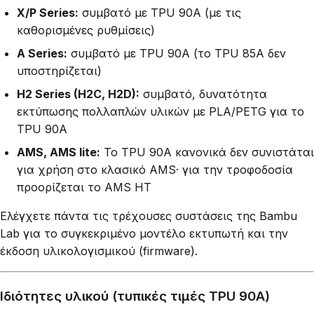
X/P Series:
συμβατό με TPU 90A (με τις
καθορισμένες ρυθμίσεις)
A Series:
συμβατό με TPU 90A (το TPU 85A δεν
υποστηρίζεται)
H2 Series (H2C, H2D):
συμβατό, δυνατότητα
εκτύπωσης πολλαπλών υλικών με PLA/PETG για το
TPU 90A
AMS, AMS lite:
Το TPU 90A κανονικά δεν συνιστάται
για χρήση στο κλασικό AMS· για την τροφοδοσία
προορίζεται το AMS HT
Ελέγχετε πάντα τις τρέχουσες συστάσεις της Bambu
Lab για το συγκεκριμένο μοντέλο εκτυπωτή και την
έκδοση υλικολογισμικού (firmware).
Ιδιότητες υλικού (τυπικές τιμές TPU 90A)