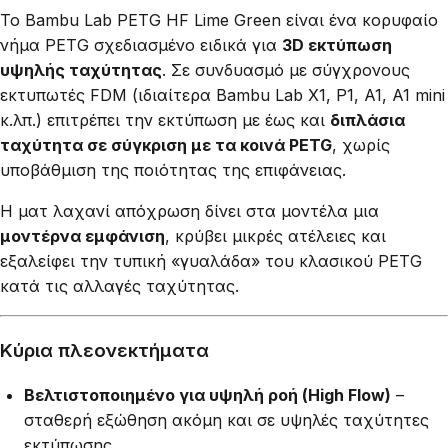
Το Bambu Lab PETG HF Lime Green είναι ένα κορυφαίο
νήμα PETG σχεδιασμένο ειδικά για
3D εκτύπωση
υψηλής ταχύτητας
. Σε συνδυασμό με σύγχρονους
εκτυπωτές FDM (ιδιαίτερα Bambu Lab X1, P1, A1, A1 mini
κ.λπ.) επιτρέπει την εκτύπωση με έως και
διπλάσια
ταχύτητα σε σύγκριση με τα κοινά PETG
, χωρίς
υποβάθμιση της ποιότητας της επιφάνειας.
Η ματ λαχανί απόχρωση δίνει στα μοντέλα μια
μοντέρνα εμφάνιση
, κρύβει μικρές ατέλειες και
εξαλείφει την τυπική «γυαλάδα» του κλασικού PETG
κατά τις αλλαγές ταχύτητας.
Κύρια πλεονεκτήματα
Βελτιστοποιημένο για υψηλή ροή (High Flow)
–
σταθερή εξώθηση ακόμη και σε υψηλές ταχύτητες
εκτύπωσης.