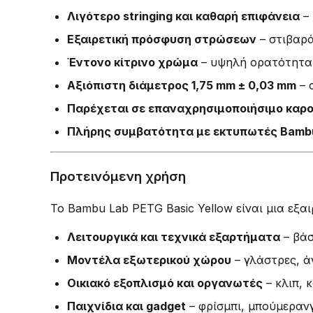
Λιγότερο stringing και καθαρή επιφάνεια
– 
Εξαιρετική πρόσφυση στρώσεων
– στιβαρά
Έντονο κίτρινο χρώμα
– υψηλή ορατότητα,
Αξιόπιστη διάμετρος 1,75 mm ± 0,03 mm
– 
Παρέχεται σε επαναχρησιμοποιήσιμο καρο
Πλήρης συμβατότητα με εκτυπωτές Bamb
Προτεινόμενη χρήση
Το Bambu Lab PETG Basic Yellow είναι μια εξαι
Λειτουργικά και τεχνικά εξαρτήματα
– βάσ
Μοντέλα εξωτερικού χώρου
– γλάστρες, ά
Οικιακό εξοπλισμό και οργανωτές
– κλιπ, 
Παιχνίδια και gadget
– φρίσμπι, μπούμερανγ