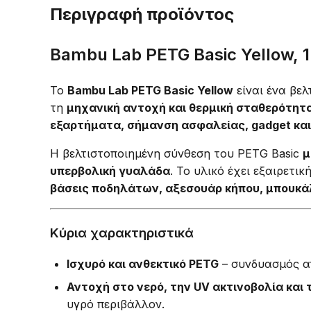
Περιγραφή προϊόντος
Bambu Lab PETG Basic Yellow, 1
Το
Bambu Lab PETG Basic Yellow
είναι ένα βε
τη
μηχανική αντοχή και θερμική σταθερότητ
εξαρτήματα, σήμανση ασφαλείας, gadget και
Η βελτιστοποιημένη σύνθεση του PETG Basic
μ
υπερβολική γυαλάδα
. Το υλικό έχει εξαιρετικ
βάσεις ποδηλάτων, αξεσουάρ κήπου, μπουκάλι
Κύρια χαρακτηριστικά
Ισχυρό και ανθεκτικό PETG
– συνδυασμός α
Αντοχή στο νερό, την UV ακτινοβολία και 
υγρό περιβάλλον.