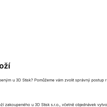
oží
eným u 3D Stisk? Pomůžeme vám zvolit správný postup r
boží zakoupeného u 3D Stisk s.r.o., včetně objednávek vyt