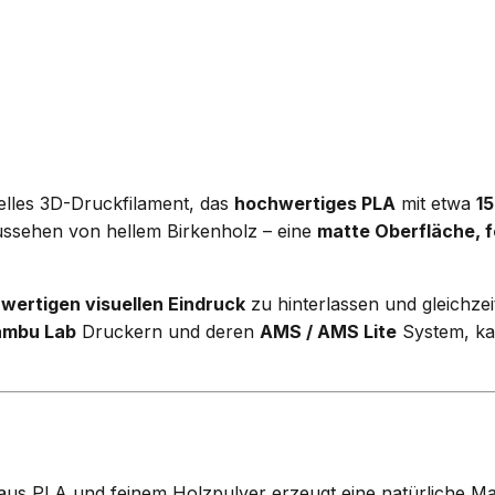
ielles 3D-Druckfilament, das
hochwertiges PLA
mit etwa
15
ussehen von hellem Birkenholz – eine
matte Oberfläche, f
wertigen visuellen Eindruck
zu hinterlassen und gleichzei
ambu Lab
Druckern und deren
AMS / AMS Lite
System, ka
us PLA und feinem Holzpulver erzeugt eine natürliche Mase