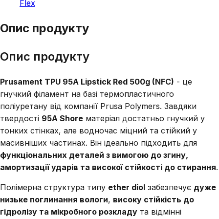
Flex
Опис продукту
Опис продукту
Prusament TPU 95A Lipstick Red 500g (NFC)
- це
гнучкий філамент на базі термопластичного
поліуретану від компанії Prusa Polymers. Завдяки
твердості
95A Shore
матеріал достатньо гнучкий у
тонких стінках, але водночас міцний та стійкий у
масивніших частинах. Він ідеально підходить для
функціональних деталей з вимогою до згину,
амортизації ударів та високої стійкості до стирання
.
Полімерна структура типу
ether diol
забезпечує
дуже
низьке поглинання вологи
,
високу стійкість до
гідролізу та мікробного розкладу
та відмінні