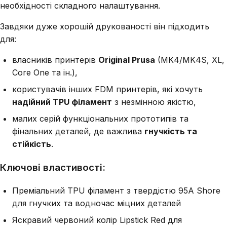
необхідності складного налаштування.
Завдяки дуже хорошій друкованості він підходить
для:
власників принтерів
Original Prusa
(MK4/MK4S, XL,
Core One та ін.),
користувачів інших FDM принтерів, які хочуть
надійний TPU філамент
з незмінною якістю,
малих серій функціональних прототипів та
фінальних деталей, де важлива
гнучкість та
стійкість
.
Ключові властивості:
Преміальний TPU філамент з твердістю 95A Shore
для гнучких та водночас міцних деталей
Яскравий червоний колір Lipstick Red для