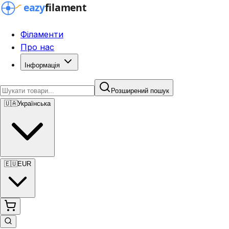
Філаменти
Про нас
Інформація
Розширений пошук
🇺🇦
Українська
🇪🇺
EUR
Розширений пошук