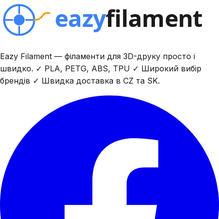
Eazy Filament — філаменти для 3D-друку просто і
швидко. ✓ PLA, PETG, ABS, TPU ✓ Широкий вибір
брендів ✓ Швидка доставка в CZ та SK.