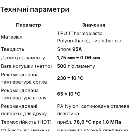
Технічні параметри
Параметр
Значення
TPU (Thermoplastic
Матеріал
Polyurethane), тип ether diol
Твердість
Shore
95A
Діаметр філаменту
1,75 мм ± 0,06 мм
Вага котушки (нетто)
500 г
філаменту
Рекомендована
230 ± 10 °C
температура сопла
Рекомендована
65 ± 10 °C
температура столу
Рекомендовані
PA Nylon, сатинована сталева
поверхні для друку
пластина
Термостійкість (HDT)
прибл.
78,6 °C при 1,8 МПа
Стійкість до низьких
гнучкий та в'язкий приблизно