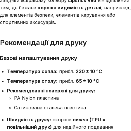
Завдяки яскравому кольору
Lipstick Red
він ідеальний
там, де бажана
хороша видимість деталі
, наприклад,
для елементів безпеки, елементів керування або
спортивних аксесуарів.
Рекомендації для друку
Базові налаштування друку
Температура сопла:
прибл.
230 ± 10 °C
Температура столу:
прибл.
65 ± 10 °C
Рекомендовані поверхні для друку:
PA Nylon пластина
Сатинована сталева пластина
Швидкість друку:
скоріше
нижча (TPU =
повільніший друк)
для надійного подавання