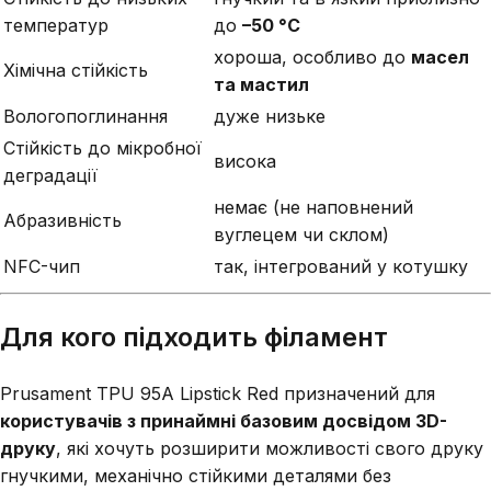
температур
до
–50 °C
хороша, особливо до
масел
Хімічна стійкість
та мастил
Вологопоглинання
дуже низьке
Стійкість до мікробної
висока
деградації
немає (не наповнений
Абразивність
вуглецем чи склом)
NFC-чип
так, інтегрований у котушку
Для кого підходить філамент
Prusament TPU 95A Lipstick Red призначений для
користувачів з принаймні базовим досвідом 3D-
друку
, які хочуть розширити можливості свого друку
гнучкими, механічно стійкими деталями без