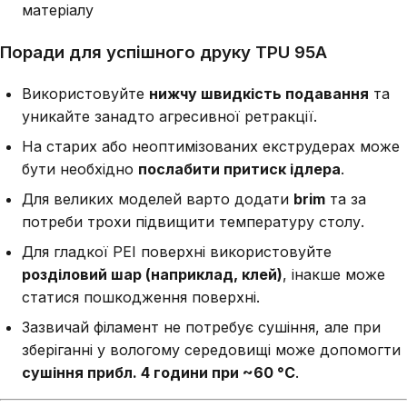
матеріалу
Поради для успішного друку TPU 95A
Використовуйте
нижчу швидкість подавання
та
уникайте занадто агресивної ретракції.
На старих або неоптимізованих екструдерах може
бути необхідно
послабити притиск ідлера
.
Для великих моделей варто додати
brim
та за
потреби трохи підвищити температуру столу.
Для гладкої PEI поверхні використовуйте
розділовий шар (наприклад, клей)
, інакше може
статися пошкодження поверхні.
Зазвичай філамент не потребує сушіння, але при
зберіганні у вологому середовищі може допомогти
сушіння прибл. 4 години при ~60 °C
.