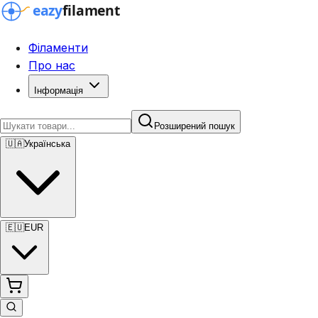
Філаменти
Про нас
Інформація
Розширений пошук
🇺🇦
Українська
🇪🇺
EUR
Розширений пошук