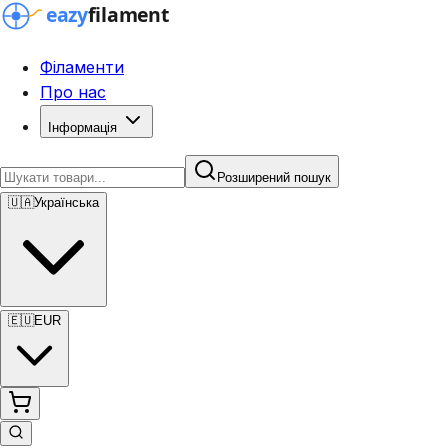
Філаменти
Про нас
Інформація
Розширений пошук
🇺🇦
Українська
🇪🇺
EUR
Розширений пошук