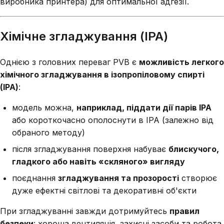
виробника принтера) для оптимальної адгезії.
Хімічне згладжування (IPA)
Однією з головних переваг PVB є
можливість легкого
хімічного згладжування в ізопропіловому спирті
(IPA)
:
модель можна,
наприклад, піддати дії парів IPA
або короткочасно ополоснути в IPA (залежно від
обраного методу)
після згладжування поверхня набуває
блискучого,
гладкого або навіть «скляного» вигляду
поєднання
згладжування та прозорості
створює
дуже ефектні світлові та декоративні об'єкти
При згладжуванні завжди дотримуйтесь
правил
безпеки
: хороша вентиляція, захисні засоби та робота