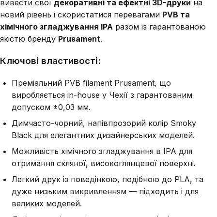
вивести свої
декоративні та ефектні 3D-друки
на
новий рівень і скористатися перевагами
PVB та
хімічного згладжування IPA
разом із гарантованою
якістю бренду
Prusament
.
Ключові властивості:
Преміальний PVB filament Prusament, що
виробляється in-house у Чехії з гарантованим
допуском ±0,03 мм.
Димчасто-чорний, напівпрозорий колір Smoky
Black для елегантних дизайнерських моделей.
Можливість хімічного згладжування в IPA для
отримання скляної, високоглянцевої поверхні.
Легкий друк із поведінкою, подібною до PLA, та
дуже низьким викривленням — підходить і для
великих моделей.