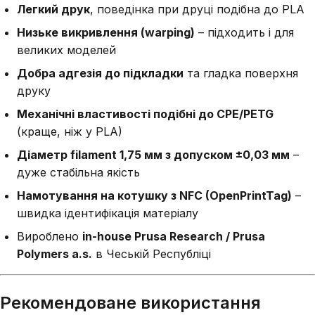
Легкий друк
, поведінка при друці подібна до PLA
Низьке викривлення (warping)
– підходить і для
великих моделей
Добра адгезія до підкладки
та гладка поверхня
друку
Механічні властивості подібні до CPE/PETG
(краще, ніж у PLA)
Діаметр filament 1,75 мм з допуском ±0,03 мм
–
дуже стабільна якість
Намотування на котушку з NFC (OpenPrintTag)
–
швидка ідентифікація матеріалу
Вироблено
in-house Prusa Research / Prusa
Polymers a.s.
в Чеській Республіці
Рекомендоване використання