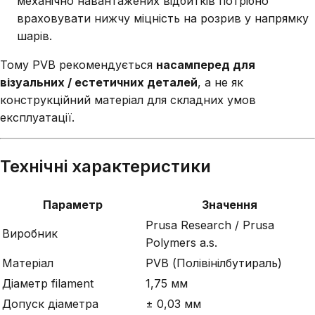
механічно навантажених відбитків потрібно
враховувати нижчу міцність на розрив у напрямку
шарів.
Тому PVB рекомендується
насамперед для
візуальних / естетичних деталей
, а не як
конструкційний матеріал для складних умов
експлуатації.
Технічні характеристики
Параметр
Значення
Prusa Research / Prusa
Виробник
Polymers a.s.
Матеріал
PVB (Полівінілбутираль)
Діаметр filament
1,75 мм
Допуск діаметра
± 0,03 мм