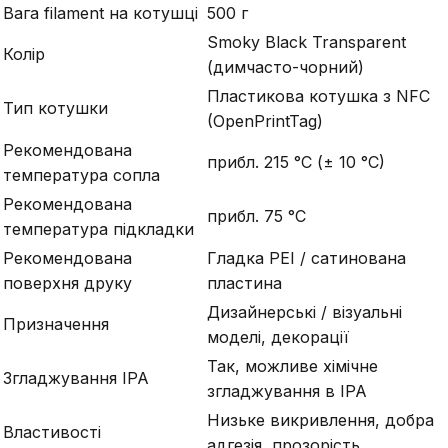
Вага filament на котушці
500 г
Smoky Black Transparent
Колір
(димчасто-чорний)
Пластикова котушка з NFC
Тип котушки
(OpenPrintTag)
Рекомендована
прибл. 215 °C (± 10 °C)
температура сопла
Рекомендована
прибл. 75 °C
температура підкладки
Рекомендована
Гладка PEI / сатинована
поверхня друку
пластина
Дизайнерські / візуальні
Призначення
моделі, декорації
Так, можливе хімічне
Згладжування IPA
згладжування в IPA
Низьке викривлення, добра
Властивості
адгезія, прозорість