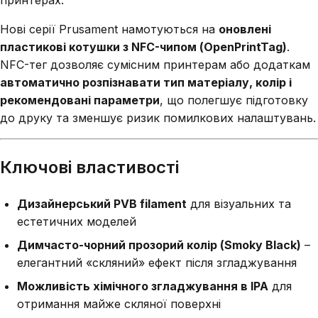
принтерах.
Нові серії Prusament намотуються на
оновлені
пластикові котушки з NFC-чипом (OpenPrintTag)
.
NFC-тег дозволяє сумісним принтерам або додаткам
автоматично розпізнавати тип матеріалу, колір і
рекомендовані параметри
, що полегшує підготовку
до друку та зменшує ризик помилкових налаштувань.
Ключові властивості
Дизайнерський PVB filament
для візуальних та
естетичних моделей
Димчасто-чорний прозорий колір (Smoky Black)
–
елегантний «скляний» ефект після згладжування
Можливість хімічного згладжування в IPA
для
отримання майже скляної поверхні