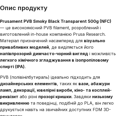
Опис продукту
Prusament PVB Smoky Black Transparent 500g (NFC)
— це високоякісний PVB filament, розроблений і
виготовлений in-house компанією Prusa Research.
Матеріал призначений насамперед для
візуально
привабливих моделей
, де виділяється його
напівпрозорий димчасто-чорний вигляд
і можливість
легкого хімічного згладжування в ізопропіловому
спирті (IPA)
.
PVB (полівінілбутираль) ідеально підходить для
дизайнерських елементів
, таких як
вази, абажури
ламп, декорації, ювелірні вироби, кіно- та косплей-
реквізит
або різні
прозорі кришки
. Завдяки
низькому
викривленню
та поведінці, подібній до PLA, він легко
друкується навіть на звичайних доступних FDM 3D-