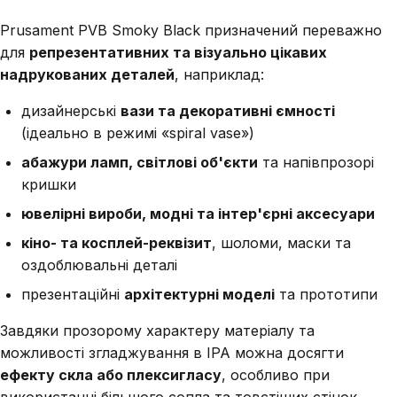
Prusament PVB Smoky Black призначений переважно
для
репрезентативних та візуально цікавих
надрукованих деталей
, наприклад:
дизайнерські
вази та декоративні ємності
(ідеально в режимі «spiral vase»)
абажури ламп, світлові об'єкти
та напівпрозорі
кришки
ювелірні вироби, модні та інтер'єрні аксесуари
кіно- та косплей-реквізит
, шоломи, маски та
оздоблювальні деталі
презентаційні
архітектурні моделі
та прототипи
Завдяки прозорому характеру матеріалу та
можливості згладжування в IPA можна досягти
ефекту скла або плексигласу
, особливо при
використанні більшого сопла та товстіших стінок