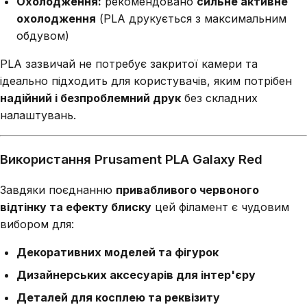
Охолодження:
рекомендовано
сильне активне
охолодження
(PLA друкується з максимальним
обдувом)
PLA зазвичай не потребує закритої камери та
ідеально підходить для користувачів, яким потрібен
надійний і безпроблемний друк
без складних
налаштувань.
Використання Prusament PLA Galaxy Red
Завдяки поєднанню
привабливого червоного
відтінку та ефекту блиску
цей філамент є чудовим
вибором для:
Декоративних моделей та фігурок
Дизайнерських аксесуарів для інтер'єру
Деталей для косплею та реквізиту