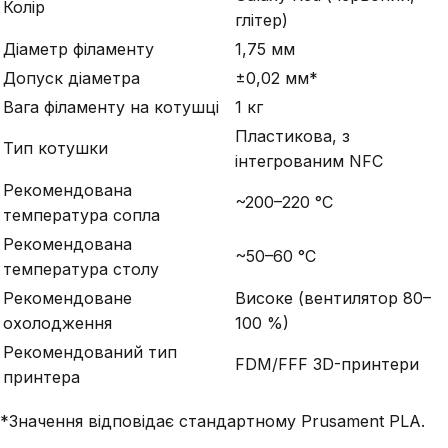
Колір
глітер)
Діаметр філаменту
1,75 мм
Допуск діаметра
±0,02 мм*
Вага філаменту на котушці
1 кг
Пластикова, з
Тип котушки
інтегрованим NFC
Рекомендована
~200–220 °C
температура сопла
Рекомендована
~50–60 °C
температура столу
Рекомендоване
Високе (вентилятор 80–
охолодження
100 %)
Рекомендований тип
FDM/FFF 3D-принтери
принтера
*Значення відповідає стандартному Prusament PLA.