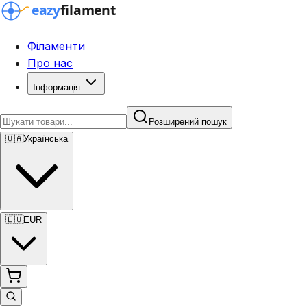
Філаменти
Про нас
Інформація
Розширений пошук
🇺🇦
Українська
🇪🇺
EUR
Розширений пошук