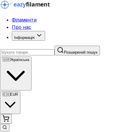
Філаменти
Про нас
Інформація
Розширений пошук
🇺🇦
Українська
🇪🇺
EUR
Розширений пошук