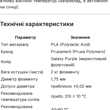
впливу високих температур (наприклад, в автомобілі
на сонці).
Технічні характеристики
Параметр
Значення
Тип матеріалу
PLA (Polylactic Acid)
Бренд
Prusament (Prusa Polymers)
Galaxy Purple (мерехтливий
Колір
фіолетовий)
Вага котушки (чиста)
2 кг філаменту
Діаметр філаменту
1,75 мм
Допуск діаметра
приблизно ±0,02 мм
Рекомендована
прибл. 210 ± 10 °C
температура сопла
Рекомендована
40–60 °C