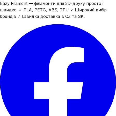
Eazy Filament — філаменти для 3D-друку просто і
швидко. ✓ PLA, PETG, ABS, TPU ✓ Широкий вибір
брендів ✓ Швидка доставка в CZ та SK.