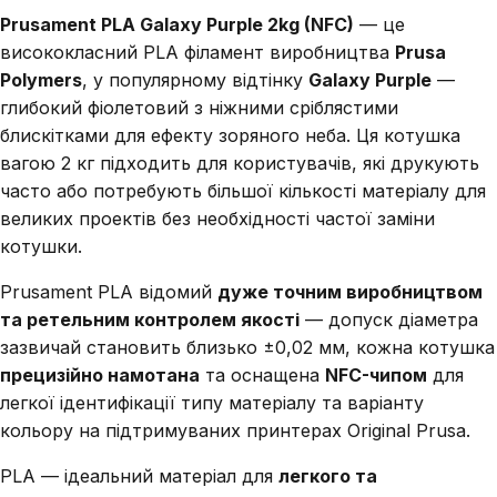
Prusament PLA Galaxy Purple 2kg (NFC)
— це
висококласний PLA філамент виробництва
Prusa
Polymers
, у популярному відтінку
Galaxy Purple
—
глибокий фіолетовий з ніжними сріблястими
блискітками для ефекту зоряного неба. Ця котушка
вагою 2 кг підходить для користувачів, які друкують
часто або потребують більшої кількості матеріалу для
великих проектів без необхідності частої заміни
котушки.
Prusament PLA відомий
дуже точним виробництвом
та ретельним контролем якості
— допуск діаметра
зазвичай становить близько ±0,02 мм, кожна котушка
прецизійно намотана
та оснащена
NFC-чипом
для
легкої ідентифікації типу матеріалу та варіанту
кольору на підтримуваних принтерах Original Prusa.
PLA — ідеальний матеріал для
легкого та