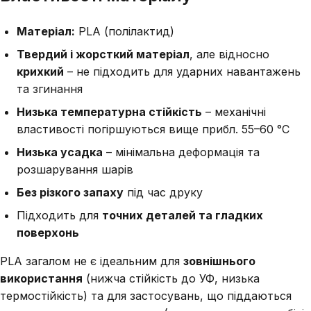
Матеріал:
PLA (полілактид)
Твердий і жорсткий матеріал
, але відносно
крихкий
– не підходить для ударних навантажень
та згинання
Низька температурна стійкість
– механічні
властивості погіршуються вище прибл. 55–60 °C
Низька усадка
– мінімальна деформація та
розшарування шарів
Без різкого запаху
під час друку
Підходить для
точних деталей та гладких
поверхонь
PLA загалом не є ідеальним для
зовнішнього
використання
(нижча стійкість до УФ, низька
термостійкість) та для застосувань, що піддаються