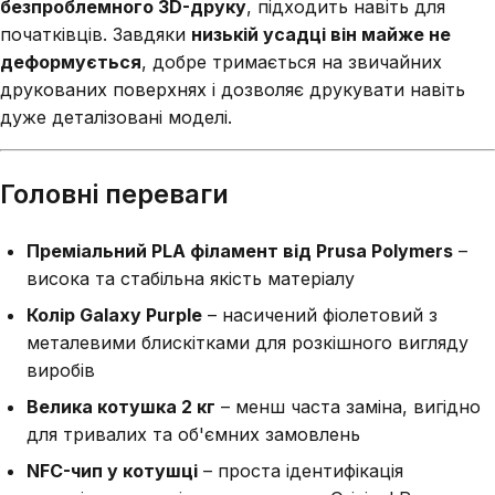
безпроблемного 3D-друку
, підходить навіть для
початківців. Завдяки
низькій усадці він майже не
деформується
, добре тримається на звичайних
друкованих поверхнях і дозволяє друкувати навіть
дуже деталізовані моделі.
Головні переваги
Преміальний PLA філамент від Prusa Polymers
–
висока та стабільна якість матеріалу
Колір Galaxy Purple
– насичений фіолетовий з
металевими блискітками для розкішного вигляду
виробів
Велика котушка 2 кг
– менш часта заміна, вигідно
для тривалих та об'ємних замовлень
NFC-чип у котушці
– проста ідентифікація