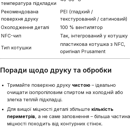
температура підкладки
Рекомендована
PEI (гладкий /
поверхня друку
текстурований / сатиновий)
Охолодження деталі
100 % вентилятор
NFC-чип
Так, інтегрований у котушку
пластикова котушка з NFC,
Тип котушки
оригінал Prusament
Поради щодо друку та обробки
Тримайте поверхню друку
чистою
– ідеально
очищати ізопропіловим спиртом на холодній або
злегка теплій підкладці.
Для вищої міцності деталі збільште
кількість
периметрів
, а не саме заповнення – більша частина
міцності походить від контурних стінок.