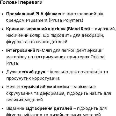
Головні переваги
Преміальний PLA філамент
виготовлений під
брендом Prusament (Prusa Polymers)
Криваво-червоний відтінок (Blood Red)
– виразний,
насичений колір, що підходить для декорацій,
фігурок та технічних деталей
Інтегрований NFC чіп
для легкої ідентифікації
матеріалу на підтримуваних принтерах Original
Prusa
Дуже
легкий друк
– ідеально для початківців та
просунутих користувачів
Низькі
термічні об’ємні зміни
– мінімальне
скручування та деформація, підходить навіть для
великих моделей
Відмінне
відтворення деталей
– підходить для
фігурок, мініатюр та дизайнерських моделей