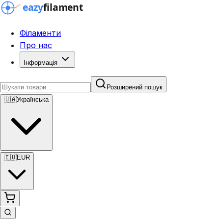
Філаменти
Про нас
Інформація
Розширений пошук
🇺🇦
Українська
🇪🇺
EUR
Розширений пошук