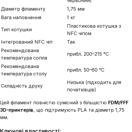
червоний)
Діаметр філаменту
1,75 мм
Вага наповнення
1 кг
Пластикова котушка з
Тип котушки
NFC чіпом
Інтегрований NFC чіп
Так
Рекомендована
прибл. 200–215 °C
температура сопла
Рекомендована
прибл. 50–60 °C
температура столу
Низька (підходить для
Складність друку
початківців)
Цей філамент повністю сумісний з більшістю
FDM/FFF
3D-принтерів
, що підтримують PLA та діаметр 1,75
мм.
Ключові властивості: