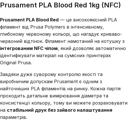
Prusament PLA Blood Red 1kg (NFC)
Prusament PLA Blood Red
— це високоякісний PLA
філамент від Prusa Polymers в інтенсивному,
глибокому червоному кольорі, що нагадує криваво-
червоний відтінок. Філамент намотаний на котушку з
інтегрованим NFC чіпом
, який дозволяє автоматично
ідентифікувати матеріал на сумісних принтерах
Original Prusa.
Завдяки дуже суворому контролю якості та
виробничим допускам Prusament є одним з
найточніших PLA філаментів на ринку. Кожна партія
проходить детальне вимірювання діаметра та
консистенції кольору, тому ви можете розраховувати
на
стабільний друк без зайвого налаштування
параметрів.