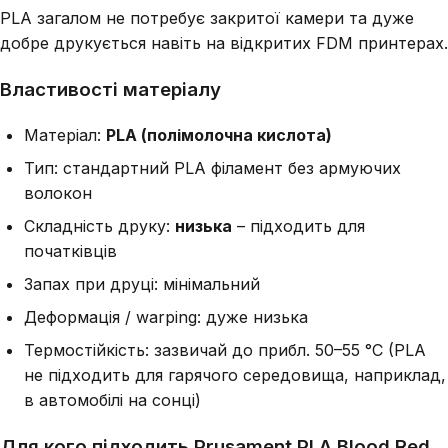
PLA загалом не потребує закритої камери та дуже
добре друкується навіть на відкритих FDM принтерах.
Властивості матеріалу
Матеріал:
PLA (полімолочна кислота)
Тип: стандартний PLA філамент без армуючих
волокон
Складність друку:
низька
– підходить для
початківців
Запах при друці: мінімальний
Деформація / warping: дуже низька
Термостійкість: зазвичай до прибл. 50–55 °C (PLA
не підходить для гарячого середовища, наприклад,
в автомобілі на сонці)
Для кого підходить Prusament PLA Blood Red