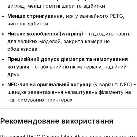
вигляд, менш помітні шари та відбитки
Менше стрингування
, ніж у звичайного PETG,
чистіші відбитки
Низьке жолоблення (warping)
– підходить навіть
для великих моделей, закрита камера не
обов'язкова
Прецизійний допуск діаметра та намотування
котушки
– стабільний потік матеріалу, надійний
друк
NFC-чип на оригінальній котушці
(у варіанті NFC) –
швидке завантаження налаштувань філаменту на
підтримуваних принтерах
Рекомендоване використання
Prusament PETG Carbon Fiber Black ідеально підходить