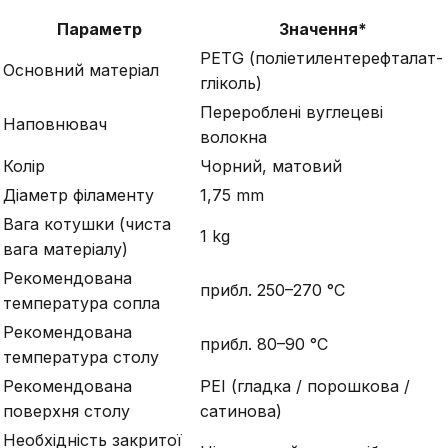
Параметр
Значення*
PETG (поліетилентерефталат-
Основний матеріал
гліколь)
Перероблені вуглецеві
Наповнювач
волокна
Колір
Чорний, матовий
Діаметр філаменту
1,75 mm
Вага котушки (чиста
1 kg
вага матеріалу)
Рекомендована
прибл. 250–270 °C
температура сопла
Рекомендована
прибл. 80–90 °C
температура столу
Рекомендована
PEI (гладка / порошкова /
поверхня столу
сатинова)
Необхідність закритої