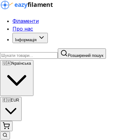
Філаменти
Про нас
Інформація
Розширений пошук
🇺🇦
Українська
🇪🇺
EUR
Розширений пошук