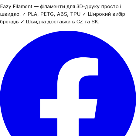
Eazy Filament — філаменти для 3D-друку просто і
швидко. ✓ PLA, PETG, ABS, TPU ✓ Широкий вибір
брендів ✓ Швидка доставка в CZ та SK.