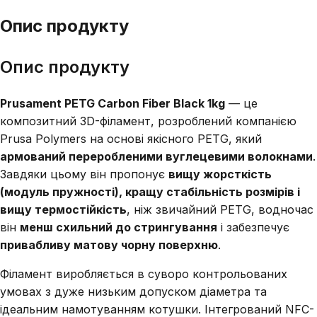
Опис продукту
Опис продукту
Prusament PETG Carbon Fiber Black 1kg
— це
композитний 3D-філамент, розроблений компанією
Prusa Polymers на основі якісного PETG, який
армований переробленими вуглецевими волокнами
.
Завдяки цьому він пропонує
вищу жорсткість
(модуль пружності), кращу стабільність розмірів і
вищу термостійкість
, ніж звичайний PETG, водночас
він
менш схильний до стрингування
і забезпечує
привабливу матову чорну поверхню
.
Філамент виробляється в суворо контрольованих
умовах з дуже низьким допуском діаметра та
ідеальним намотуванням котушки. Інтегрований NFC-