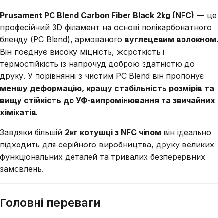
Prusament PC Blend Carbon Fiber Black 2kg (NFC)
— це
професійний 3D філамент на основі полікарбонатного
бленду (PC Blend), армованого
вуглецевим волокном
.
Він поєднує високу міцність, жорсткість і
термостійкість із напрочуд доброю здатністю до
друку. У порівнянні з чистим PC Blend він пропонує
меншу деформацію, кращу стабільність розмірів та
вищу стійкість до УФ-випромінювання та звичайних
хімікатів
.
Завдяки більшій
2кг котушці з NFC чіпом
він ідеально
підходить для серійного виробництва, друку великих
функціональних деталей та тривалих безперервних
замовлень.
Головні переваги