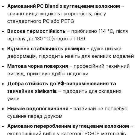
Армований PC Blend з вуглецевим волокном
–
значно вища міцність і жорсткість, ніж у
стандартного PC або PETG
Висока термостійкість
– приблизно 114 °C, після
відпалу до 130 °C (згідно з TDS)
Відмінна стабільність розмірів
– дуже низька
деформація, підходить навіть для великих моделей
Матова чорна поверхня
– професійний технічний
вигляд, приховує дрібні недоліки
Добра стійкість до УФ-випромінювання та
звичайних хімікатів
– підходить для складних
умов
Низьке водопоглинання
– зазвичай не потребує
сушіння перед друком
Армовано переробленим вуглецевим волокном
–
екологічніший вибір у категорії PC-CF матеріалів