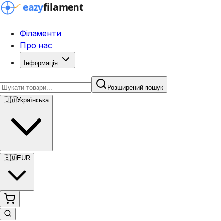
Філаменти
Про нас
Інформація
Розширений пошук
🇺🇦
Українська
🇪🇺
EUR
Розширений пошук