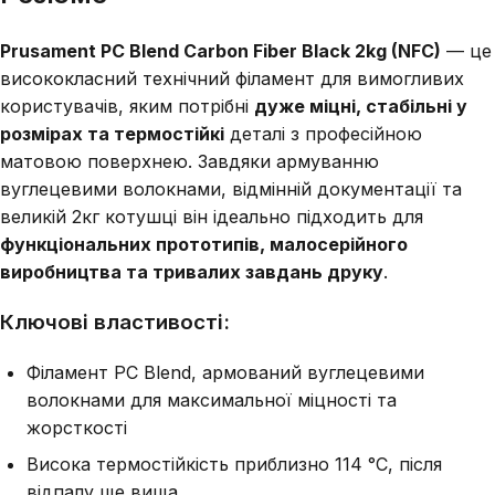
Prusament PC Blend Carbon Fiber Black 2kg (NFC)
— це
висококласний технічний філамент для вимогливих
користувачів, яким потрібні
дуже міцні, стабільні у
розмірах та термостійкі
деталі з професійною
матовою поверхнею. Завдяки армуванню
вуглецевими волокнами, відмінній документації та
великій 2кг котушці він ідеально підходить для
функціональних прототипів, малосерійного
виробництва та тривалих завдань друку
.
Ключові властивості:
Філамент PC Blend, армований вуглецевими
волокнами для максимальної міцності та
жорсткості
Висока термостійкість приблизно 114 °C, після
відпалу ще вища