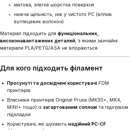
матова, злегка шорстка поверхня
нижча щільність, ніж у чистого PC (вплив
вуглецевих волокон)
Матеріал підходить для
функціональних,
високонавантажених деталей
, з якими звичайні
матеріали PLA/PETG/ASA не впораються.
Для кого підходить філамент
Просунуті та досвідчені користувачі
FDM
принтерів
Власники принтерів Original Prusa (MK3S+, MK4,
MINI+ тощо) із
загартованим соплом
та підігрівом
підкладки
Користувачі, які шукають
надійний PC-CF