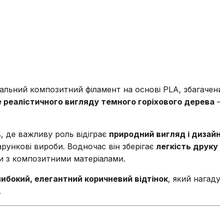
альний композитний філамент на основі PLA, збагаче
 реалістичного вигляду темного горіхового дерева
—
, де важливу роль відіграє
природний вигляд і дизай
арункові вироби. Водночас він зберігає
легкість друку
ти з композитними матеріалами.
либокий, елегантний коричневий відтінок
, який нагад
.