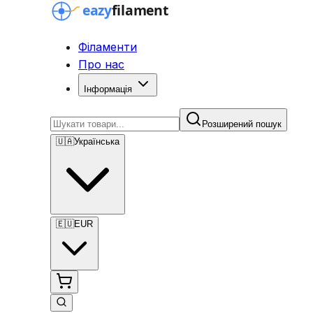
Філаменти
Про нас
Інформація
Розширений пошук
🇺🇦
Українська
🇪🇺
EUR
Розширений пошук