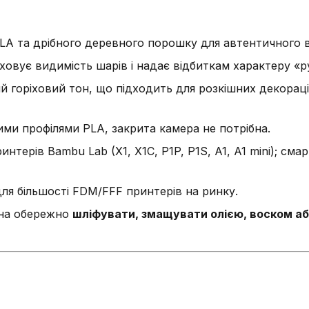
A та дрібного деревного порошку для автентичного ви
овує видимість шарів і надає відбиткам характеру «р
 горіховий тон, що підходить для розкішних декораці
ими профілями PLA, закрита камера не потрібна.
интерів Bambu Lab (X1, X1C, P1P, P1S, A1, A1 mini); см
ля більшості FDM/FFF принтерів на ринку.
на обережно
шліфувати, змащувати олією, воском а