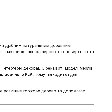
ний дрібним натуральним деревним
 з матовою, злегка зернистою поверхнею та
н
: інтер'єрні декорації, реквізит, моделі меблів,
 класичного PLA
, тому підходить і для
ує розкішне горіхове дерево та допомагає