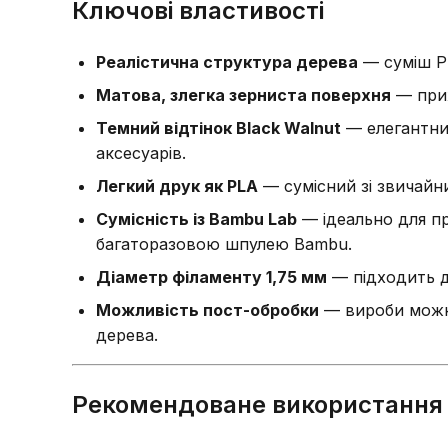
Ключові властивості
Реалістична структура дерева
— суміш PL
Матова, злегка зерниста поверхня
— прих
Темний відтінок Black Walnut
— елегантний
аксесуарів.
Легкий друк як PLA
— сумісний зі звичайн
Сумісність із Bambu Lab
— ідеально для пр
багаторазовою шпулею Bambu.
Діаметр філаменту 1,75 мм
— підходить д
Можливість пост-обробки
— вироби мож
дерева.
Рекомендоване використання