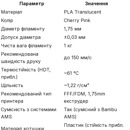
Параметр
Значення
Матеріал
PLA Translucent
Колір
Cherry Pink
Діаметр філаменту
1,75 мм
Допуск діаметра
±0,03 мм
Чиста вага філаменту
1 кг
Рекомендована
до 150 мм/с
швидкість друку
Термостійкість (HDT,
~61 °C
прибл.)
Щільність
~1,22 г/см³
Рекомендований тип
FFF/FDM, 1,75mm
принтера
екструдер
Сумісність з системами
Так (сумісний з Bambu
AMS
AMS)
Пластик (стійкість прибл.
Матеріал котушки