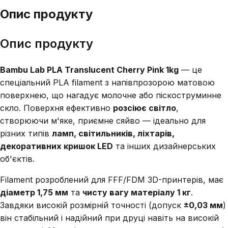
Опис продукту
Опис продукту
Bambu Lab PLA Translucent Cherry Pink 1kg
— це
спеціальний PLA filament з напівпрозорою матовою
поверхнею, що нагадує молочне або піскоструминне
скло. Поверхня ефективно
розсіює світло
,
створюючи м'яке, приємне сяйво — ідеально для
різних типів
ламп, світильників, ліхтарів,
декоративних кришок LED
та інших дизайнерських
об'єктів.
Filament розроблений для FFF/FDM 3D-принтерів, має
діаметр 1,75 мм
та
чисту вагу матеріалу 1 кг
.
Завдяки високій розмірній точності (допуск
±0,03 мм
)
він стабільний і надійний при друці навіть на високій