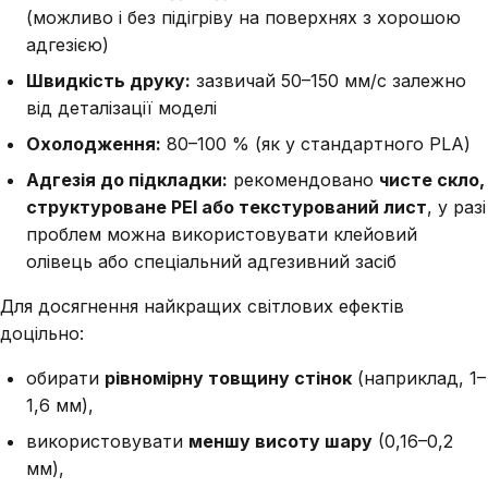
(можливо і без підігріву на поверхнях з хорошою
адгезією)
Швидкість друку:
зазвичай 50–150 мм/с залежно
від деталізації моделі
Охолодження:
80–100 % (як у стандартного PLA)
Адгезія до підкладки:
рекомендовано
чисте скло,
структуроване PEI або текстурований лист
, у разі
проблем можна використовувати клейовий
олівець або спеціальний адгезивний засіб
Для досягнення найкращих світлових ефектів
доцільно:
обирати
рівномірну товщину стінок
(наприклад, 1–
1,6 мм),
використовувати
меншу висоту шару
(0,16–0,2
мм),