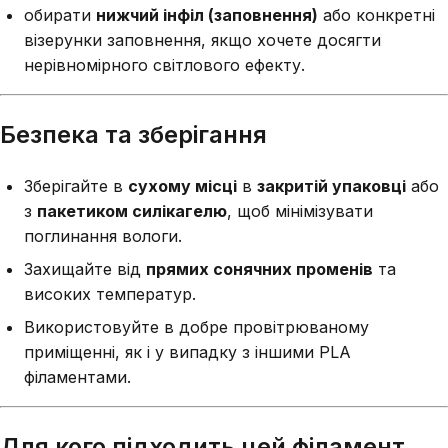
обирати
нижчий інфіл (заповнення)
або конкретні
візерунки заповнення, якщо хочете досягти
нерівномірного світлового ефекту.
Безпека та зберігання
Зберігайте в
сухому місці
в
закритій упаковці
або
з
пакетиком силікагелю
, щоб мінімізувати
поглинання вологи.
Захищайте від
прямих сонячних променів
та
високих температур.
Використовуйте в добре провітрюваному
приміщенні, як і у випадку з іншими PLA
філаментами.
Для кого підходить цей філамент