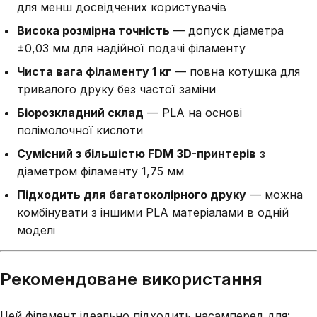
для менш досвідчених користувачів
Висока розмірна точність
— допуск діаметра
±0,03 мм для надійної подачі філаменту
Чиста вага філаменту 1 кг
— повна котушка для
тривалого друку без частої заміни
Біорозкладний склад
— PLA на основі
полімолочної кислоти
Сумісний з більшістю FDM 3D-принтерів
з
діаметром філаменту 1,75 мм
Підходить для багатоколірного друку
— можна
комбінувати з іншими PLA матеріалами в одній
моделі
Рекомендоване використання
Цей філамент ідеально підходить насамперед для: