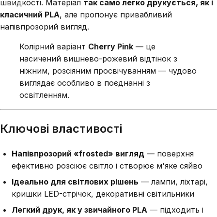
швидкості. Матеріал
так само легко друкується, як і
класичний PLA
, але пропонує привабливий
напівпрозорий вигляд.
Колірний варіант
Cherry Pink
— це
насичений вишнево-рожевий відтінок з
ніжним, розсіяним просвічуванням — чудово
виглядає особливо в поєднанні з
освітленням.
Ключові властивості
Напівпрозорий «frosted» вигляд
— поверхня
ефективно розсіює світло і створює м'яке сяйво
Ідеально для світлових рішень
— лампи, ліхтарі,
кришки LED-стрічок, декоративні світильники
Легкий друк, як у звичайного PLA
— підходить і