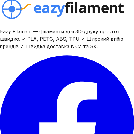
Eazy Filament — філаменти для 3D-друку просто і
швидко. ✓ PLA, PETG, ABS, TPU ✓ Широкий вибір
брендів ✓ Швидка доставка в CZ та SK.