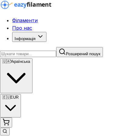
Філаменти
Про нас
Інформація
Розширений пошук
🇺🇦
Українська
🇪🇺
EUR
Розширений пошук