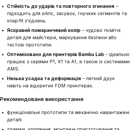
Стійкість до ударів та повторного згинання
–
підходить для кліпс, засувок, гнучких сегментів та
snap‑fit з'єднань.
Яскравий помаранчевий колір
– чудово помітні
деталі для майстерні, маркування безпеки або
тестові прототипи.
Оптимізовано для принтерів Bambu Lab
– ідеально
працює з серіями P1, X1 та A1, а також із системами
AMS.
Низька усадка та деформація
– легкий друк
навіть на відкритих FDM принтерах.
Рекомендоване використання
функціональні прототипи та механічно навантажені
деталі
тримачі, кріплення, монтажні пристосування та