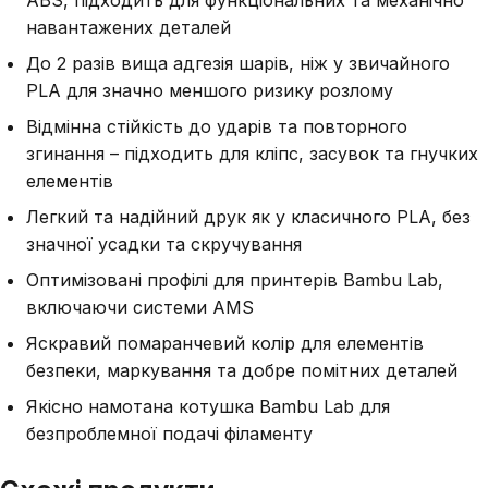
ABS, підходить для функціональних та механічно
навантажених деталей
До 2 разів вища адгезія шарів, ніж у звичайного
PLA для значно меншого ризику розлому
Відмінна стійкість до ударів та повторного
згинання – підходить для кліпс, засувок та гнучких
елементів
Легкий та надійний друк як у класичного PLA, без
значної усадки та скручування
Оптимізовані профілі для принтерів Bambu Lab,
включаючи системи AMS
Яскравий помаранчевий колір для елементів
безпеки, маркування та добре помітних деталей
Якісно намотана котушка Bambu Lab для
безпроблемної подачі філаменту