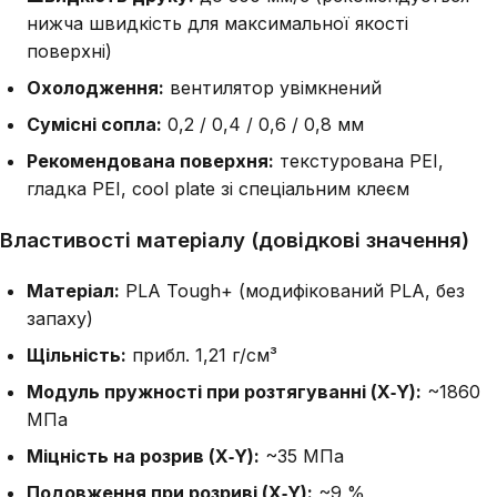
нижча швидкість для максимальної якості
поверхні)
Охолодження:
вентилятор увімкнений
Сумісні сопла:
0,2 / 0,4 / 0,6 / 0,8 мм
Рекомендована поверхня:
текстурована PEI,
гладка PEI, cool plate зі спеціальним клеєм
Властивості матеріалу (довідкові значення)
Матеріал:
PLA Tough+ (модифікований PLA, без
запаху)
Щільність:
прибл. 1,21 г/см³
Модуль пружності при розтягуванні (X‑Y):
~1860
МПа
Міцність на розрив (X‑Y):
~35 МПа
Подовження при розриві (X‑Y):
~9 %