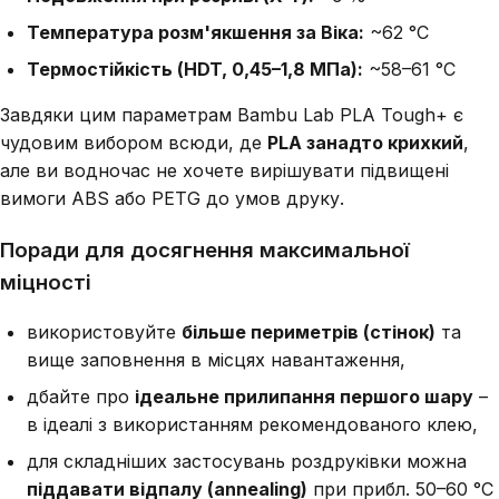
Температура розм'якшення за Віка:
~62 °C
Термостійкість (HDT, 0,45–1,8 МПа):
~58–61 °C
Завдяки цим параметрам Bambu Lab PLA Tough+ є
чудовим вибором всюди, де
PLA занадто крихкий
,
але ви водночас не хочете вирішувати підвищені
вимоги ABS або PETG до умов друку.
Поради для досягнення максимальної
міцності
використовуйте
більше периметрів (стінок)
та
вище заповнення в місцях навантаження,
дбайте про
ідеальне прилипання першого шару
–
в ідеалі з використанням рекомендованого клею,
для складніших застосувань роздруківки можна
піддавати відпалу (annealing)
при прибл. 50–60 °C