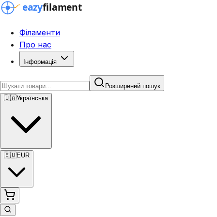
Філаменти
Про нас
Інформація
Розширений пошук
🇺🇦
Українська
🇪🇺
EUR
Розширений пошук