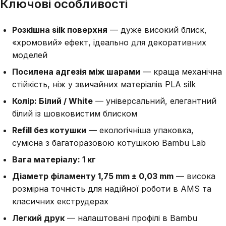
Ключові особливості
Розкішна silk поверхня
— дуже високий блиск,
«хромовий» ефект, ідеально для декоративних
моделей
Посилена адгезія між шарами
— краща механічна
стійкість, ніж у звичайних матеріалів PLA silk
Колір: Білий / White
— універсальний, елегантний
білий із шовковистим блиском
Refill без котушки
— екологічніша упаковка,
сумісна з багаторазовою котушкою Bambu Lab
Вага матеріалу: 1 кг
Діаметр філаменту 1,75 mm ± 0,03 mm
— висока
розмірна точність для надійної роботи в AMS та
класичних екструдерах
Легкий друк
— налаштовані профілі в Bambu