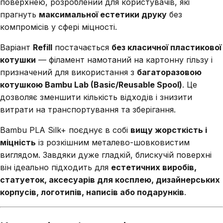
поверхнею, розроблений для користувачів, які
прагнуть
максимальної естетики друку
без
компромісів у сфері міцності.
Варіант
Refill
постачається
без класичної пластикової
котушки
— філамент намотаний на картонну гільзу і
призначений для використання з
багаторазовою
котушкою Bambu Lab (Basic/Reusable Spool)
. Це
дозволяє зменшити кількість відходів і знизити
витрати на транспортування та зберігання.
Bambu PLA Silk+ поєднує в собі
вищу жорсткість і
міцність
із розкішним металево-шовковистим
виглядом. Завдяки дуже гладкій, блискучій поверхні
він ідеально підходить для
естетичних виробів,
статуеток, аксесуарів для косплею, дизайнерських
корпусів, логотипів, написів або подарунків
.