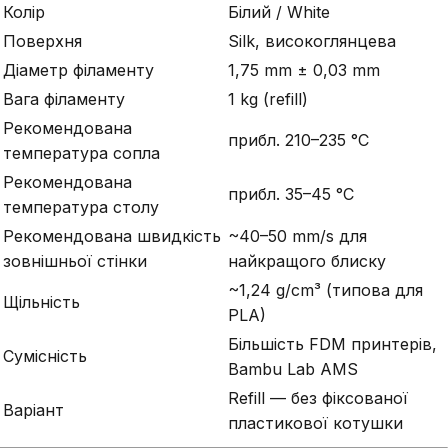
Колір
Білий / White
Поверхня
Silk, високоглянцева
Діаметр філаменту
1,75 mm ± 0,03 mm
Вага філаменту
1 kg (refill)
Рекомендована
прибл. 210–235 °C
температура сопла
Рекомендована
прибл. 35–45 °C
температура столу
Рекомендована швидкість
~40–50 mm/s для
зовнішньої стінки
найкращого блиску
~1,24 g/cm³ (типова для
Щільність
PLA)
Більшість FDM принтерів,
Сумісність
Bambu Lab AMS
Refill — без фіксованої
Варіант
пластикової котушки