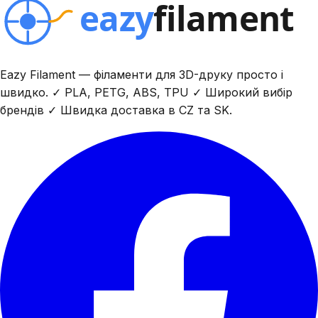
Eazy Filament — філаменти для 3D-друку просто і
швидко. ✓ PLA, PETG, ABS, TPU ✓ Широкий вибір
брендів ✓ Швидка доставка в CZ та SK.