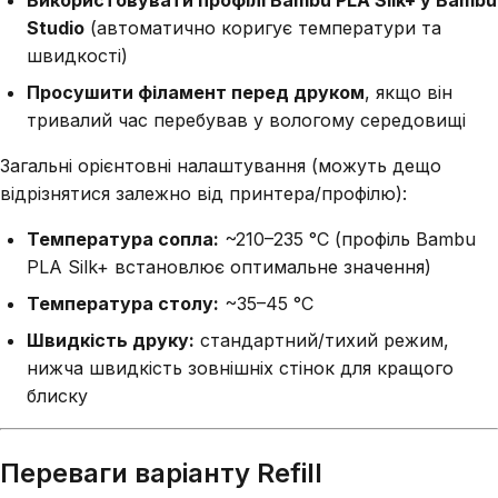
Використовувати профілі Bambu PLA Silk+ у Bambu
Studio
(автоматично коригує температури та
швидкості)
Просушити філамент перед друком
, якщо він
тривалий час перебував у вологому середовищі
Загальні орієнтовні налаштування (можуть дещо
відрізнятися залежно від принтера/профілю):
Температура сопла:
~210–235 °C (профіль Bambu
PLA Silk+ встановлює оптимальне значення)
Температура столу:
~35–45 °C
Швидкість друку:
стандартний/тихий режим,
нижча швидкість зовнішніх стінок для кращого
блиску
Переваги варіанту Refill