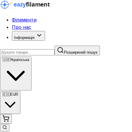
Філаменти
Про нас
Інформація
Розширений пошук
🇺🇦
Українська
🇪🇺
EUR
Розширений пошук