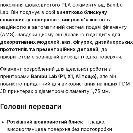
покоління шовковистого PLA філаменту від Bambu
Lab. Він поєднує в собі
винятково блискучу
шовковисту поверхню
з
вищою в'язкістю
та
надійністю в автоматичній системі подачі філаменту
(AMS). Завдяки цьому він ідеально підходить для
декоративних моделей, ваз, фігурок, дизайнерських
прототипів та презентаційних деталей
, де
пріоритетом є зовнішній вигляд і гладка поверхня.
Філамент розроблений для ідеальної роботи з
принтерами
Bambu Lab (P1, X1, A1 тощо)
, але він
повністю придатний для використання на інших FDM
3D принтерах з діаметром філаменту 1,75 мм.
Головні переваги
Розкішний шовковистий блиск
– гладка,
високоглянцева поверхня без постобробки