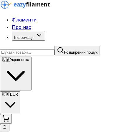
Філаменти
Про нас
Інформація
Розширений пошук
🇺🇦
Українська
🇪🇺
EUR
Розширений пошук