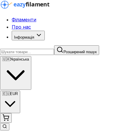
Філаменти
Про нас
Інформація
Розширений пошук
🇺🇦
Українська
🇪🇺
EUR
Розширений пошук