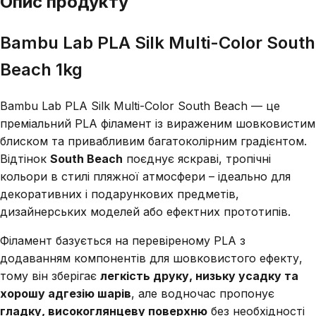
Опис продукту
Bambu Lab PLA Silk Multi-Color South
Beach 1kg
Bambu Lab PLA Silk Multi-Color South Beach — це
преміальний PLA філамент із вираженим шовковистим
блиском та привабливим багатоколірним градієнтом.
Відтінок
South Beach
поєднує яскраві, тропічні
кольори в стилі пляжної атмосфери – ідеально для
декоративних і подарункових предметів,
дизайнерських моделей або ефектних прототипів.
Філамент базується на перевіреному PLA з
додаванням компонентів для шовковистого ефекту,
тому він зберігає
легкість друку, низьку усадку та
хорошу адгезію шарів
, але водночас пропонує
гладку, високоглянцеву поверхню
без необхідності