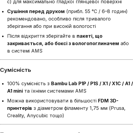
с) для максимально гладкої глянцевої поверхні
Сушіння перед друком
(прибл. 55 °C / 6–8 годин)
рекомендовано, особливо після тривалого
зберігання або при високій вологості
Після відкриття зберігайте в
пакеті, що
закривається, або боксі з вологопоглиначем
або
в системі AMS
Сумісність
100% сумісність з
Bambu Lab P1P / P1S / X1 / X1C / A1 /
A1 mini
та їхніми системами AMS
Можна використовувати в більшості
FDM 3D-
принтерів
з діаметром філаменту 1,75 мм (Prusa,
Creality, Anycubic тощо)