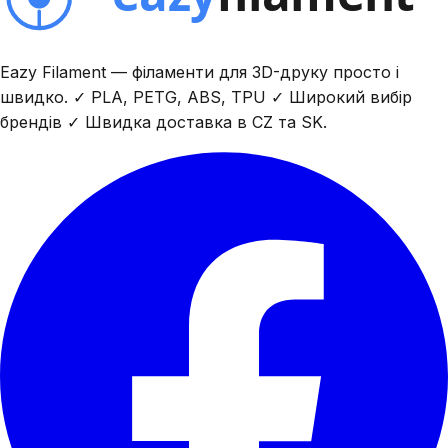
Eazy Filament — філаменти для 3D-друку просто і
швидко. ✓ PLA, PETG, ABS, TPU ✓ Широкий вибір
брендів ✓ Швидка доставка в CZ та SK.