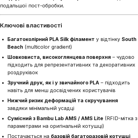
подальшої пост-обробки.
Ключові властивості
Багатоколірний PLA Silk філамент
у відтінку
South
Beach
(multicolor gradient)
Шовковиста, високоглянцева поверхня
– чудово
підходить для репрезентативних та декоративних
роздруківок
Зручний друк, як і у звичайного PLA
– підходить
навіть для менш досвідчених користувачів
Нижчий ризик деформацій та скручування
завдяки мінімальній усадці
Сумісний з Bambu Lab AMS / AMS Lite
(RFID-мітка з
параметрами на оригінальній котушці)
Постачається на
базовій багаторазовій котушці