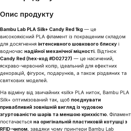
Опис продукту
Bambu Lab PLA Silk+ Candy Red 1kg
— це
високоякісний PLA філамент із покращеним складом
для досягнення
інтенсивного шовкового блиску
і
водночас
надійної механічної міцності
. Відтінок
Candy Red (hex-код #D02727)
— це насичений,
яскраво-червоний колір, ідеальний для ефектних
декорацій, фігурок, подарунків, а також різдвяних та
святкових моделей.
На відміну від звичайних «silk» PLA ниток, Bambu PLA
Silk+ оптимізований так, щоб
поєднувати
привабливий зовнішній вигляд із чудовою
згуртованістю шарів та меншою крихкістю
. Філамент
постачається
на оригінальній пластиковій котушці з
RFID-чипом
, завдяки чому принтери Bambu Lab