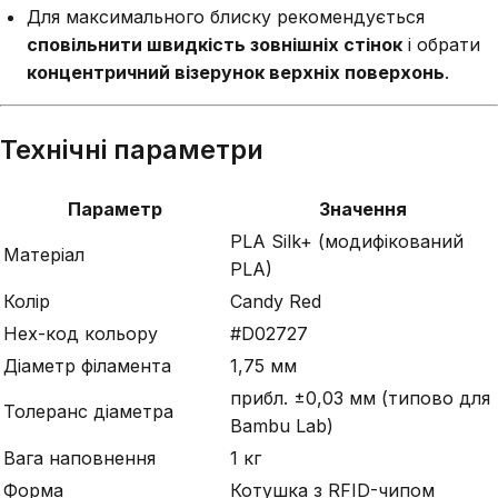
Для максимального блиску рекомендується
сповільнити швидкість зовнішніх стінок
і обрати
концентричний візерунок верхніх поверхонь
.
Технічні параметри
Параметр
Значення
PLA Silk+ (модифікований
Матеріал
PLA)
Колір
Candy Red
Hex-код кольору
#D02727
Діаметр філамента
1,75 мм
прибл. ±0,03 мм (типово для
Толеранс діаметра
Bambu Lab)
Вага наповнення
1 кг
Форма
Котушка з RFID-чипом