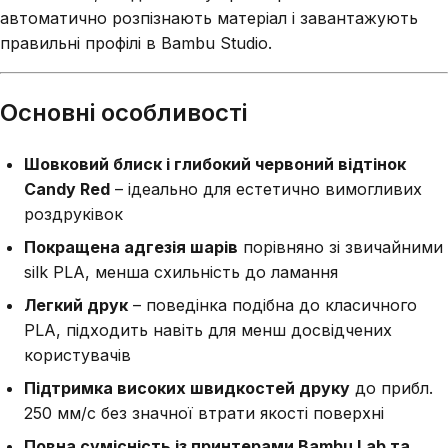
автоматично розпізнають матеріал і завантажують
правильні профілі в Bambu Studio.
Основні особливості
Шовковий блиск і глибокий червоний відтінок
Candy Red
– ідеально для естетично вимогливих
роздруківок
Покращена адгезія шарів
порівняно зі звичайними
silk PLA, менша схильність до ламання
Легкий друк
– поведінка подібна до класичного
PLA, підходить навіть для менш досвідчених
користувачів
Підтримка високих швидкостей друку
до прибл.
250 мм/с без значної втрати якості поверхні
Повна сумісність із принтерами Bambu Lab та