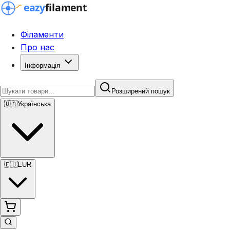
Філаменти
Про нас
Інформація
Розширений пошук
🇺🇦
Українська
🇪🇺
EUR
Розширений пошук