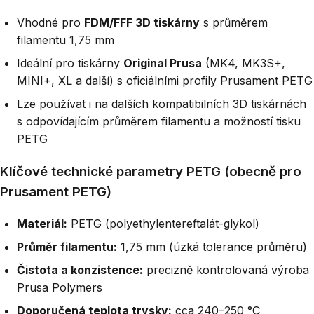
Vhodné pro
FDM/FFF 3D tiskárny
s průměrem
filamentu 1,75 mm
Ideální pro tiskárny
Original Prusa
(MK4, MK3S+,
MINI+, XL a další) s oficiálními profily Prusament PETG
Lze používat i na dalších kompatibilních 3D tiskárnách
s odpovídajícím průměrem filamentu a možností tisku
PETG
Klíčové technické parametry PETG (obecně pro
Prusament PETG)
Materiál:
PETG (polyethylentereftalát-glykol)
Průměr filamentu:
1,75 mm (úzká tolerance průměru)
Čistota a konzistence:
precizně kontrolovaná výroba
Prusa Polymers
Doporučená teplota trysky:
cca 240–250 °C