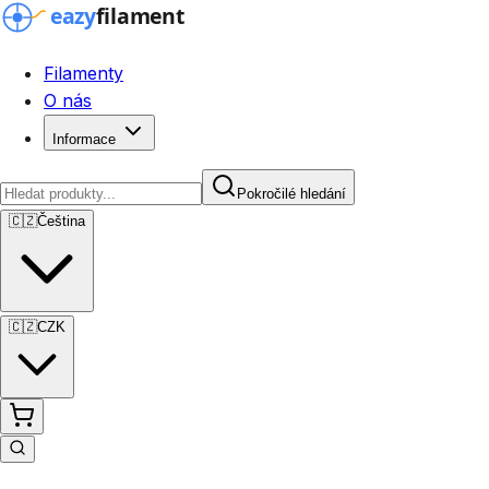
Filamenty
O nás
Informace
Pokročilé hledání
🇨🇿
Čeština
🇨🇿
CZK
Pokročilé hledání