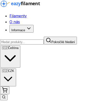
Filamenty
O nás
Informace
Pokročilé hledání
🇨🇿
Čeština
🇨🇿
CZK
Pokročilé hledání