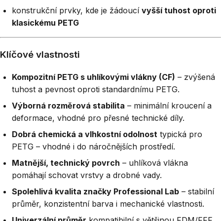
konstrukční prvky, kde je žádoucí
vyšší tuhost oproti
klasickému PETG
Klíčové vlastnosti
Kompozitní PETG s uhlíkovými vlákny (CF)
– zvýšená
tuhost a pevnost oproti standardnímu PETG.
Výborná rozměrová stabilita
– minimální kroucení a
deformace, vhodné pro přesné technické díly.
Dobrá chemická a vlhkostní odolnost
typická pro
PETG – vhodné i do náročnějších prostředí.
Matnější, technický povrch
– uhlíková vlákna
pomáhají schovat vrstvy a drobné vady.
Spolehlivá kvalita značky Professional Lab
– stabilní
průměr, konzistentní barva i mechanické vlastnosti.
Univerzální průměr
kompatibilní s většinou FDM/FFF