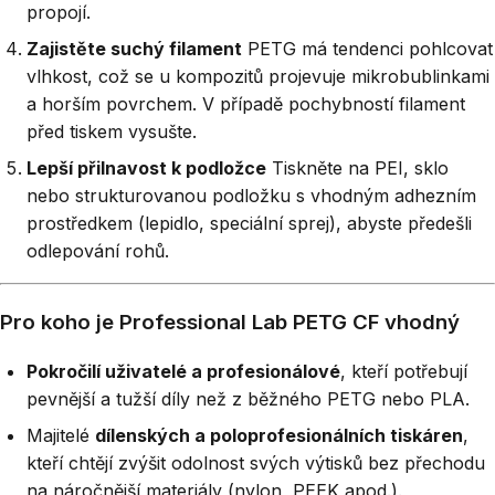
propojí.
Zajistěte suchý filament
PETG má tendenci pohlcovat
vlhkost, což se u kompozitů projevuje mikrobublinkami
a horším povrchem. V případě pochybností filament
před tiskem vysušte.
Lepší přilnavost k podložce
Tiskněte na PEI, sklo
nebo strukturovanou podložku s vhodným adhezním
prostředkem (lepidlo, speciální sprej), abyste předešli
odlepování rohů.
Pro koho je Professional Lab PETG CF vhodný
Pokročilí uživatelé a profesionálové
, kteří potřebují
pevnější a tužší díly než z běžného PETG nebo PLA.
Majitelé
dílenských a poloprofesionálních tiskáren
,
kteří chtějí zvýšit odolnost svých výtisků bez přechodu
na náročnější materiály (nylon, PEEK apod.).