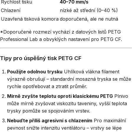
Rychlost tisku
40–70 mm/s
Chlazení
nízké až střední (0–40 %)
Uzavřená tisková komora
doporučená, ale ne nutná
*Doporučené rozmezí vychází z datových listů PETG
Professional Lab a obvyklých nastavení pro PETG CF.
Tipy pro úspěšný tisk PETG CF
Použijte odolnou trysku
Uhlíková vlákna filament
výrazně obrušují – standardní mosazná tryska se může
rychle opotřebovat a ztratit průměr.
Mírně zvyšte teplotu oproti klasickému PETG
Plnivo
může mírně zvyšovat viskozitu taveniny, vyšší teplota
trysky pomůže se spojováním vrstev.
Nebuďte příliš agresivní s chlazením
Pro maximální
pevnost snižte intenzitu ventilátoru – vrstvy se lépe