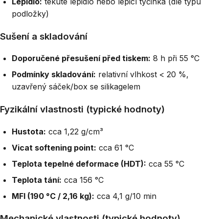
Lepidlo:
tekuté lepidlo nebo lepicí tyčinka (dle typu
podložky)
Sušení a skladování
Doporučené přesušení před tiskem:
8 h při 55 °C
Podmínky skladování:
relativní vlhkost < 20 %,
uzavřený sáček/box se silikagelem
Fyzikální vlastnosti (typické hodnoty)
Hustota:
cca 1,22 g/cm³
Vicat softening point:
cca 61 °C
Teplota tepelné deformace (HDT):
cca 55 °C
Teplota tání:
cca 156 °C
MFI (190 °C / 2,16 kg):
cca 4,1 g/10 min
Mechanické vlastnosti (typické hodnoty)