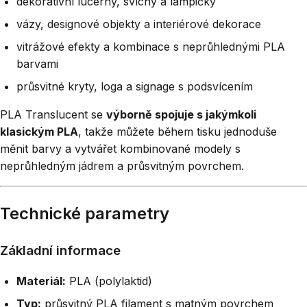
dekorativní lucerny, svícny a lampičky
vázy, designové objekty a interiérové dekorace
vitrážové efekty a kombinace s neprůhlednými PLA
barvami
průsvitné kryty, loga a signage s podsvícením
PLA Translucent se
výborně spojuje s jakýmkoli
klasickým PLA
, takže můžete během tisku jednoduše
měnit barvy a vytvářet kombinované modely s
neprůhledným jádrem a průsvitným povrchem.
Technické parametry
Základní informace
Materiál:
PLA (polylaktid)
Typ:
průsvitný PLA filament s matným povrchem