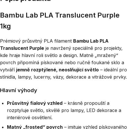
Bambu Lab PLA Translucent Purple
1kg
Prémiový průsvitný PLA filament
Bambu Lab PLA
Translucent Purple
je navržený speciálně pro projekty,
kde hraje hlavní roli světlo a design. Matně „mražený“
povrch připomíná pískované nebo ručně foukané sklo a
vytváří
jemně rozptýlené, neoslňující světlo
– ideální pro
stínidla, lampy, lucerny, vázy, dekorace a vitrážové prvky.
Hlavní výhody
Průsvitný fialový vzhled
– krásně propouští a
rozptyluje světlo, skvělé pro lampy, LED dekorace a
interiérové osvětlení.
Matný „frosted“ povrch
– imituje vzhled pískovaného