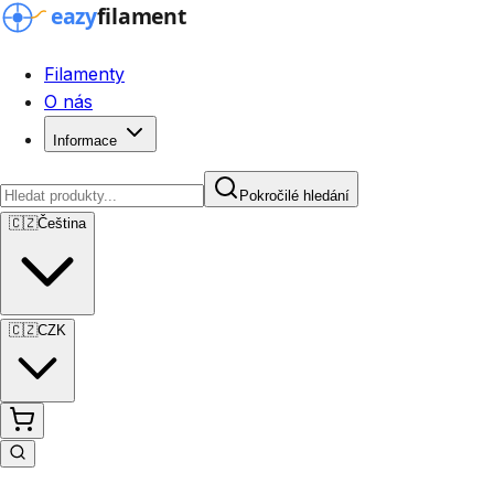
Filamenty
O nás
Informace
Pokročilé hledání
🇨🇿
Čeština
🇨🇿
CZK
Pokročilé hledání