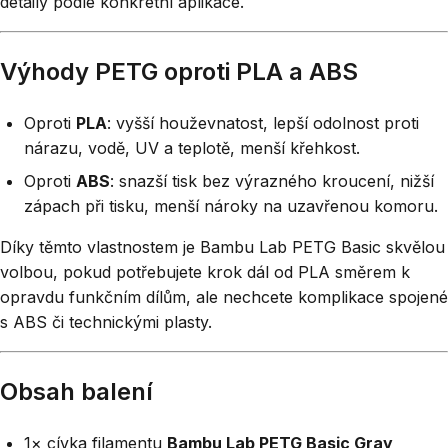
detaily podle konkrétní aplikace.
Výhody PETG oproti PLA a ABS
Oproti
PLA
: vyšší houževnatost, lepší odolnost proti
nárazu, vodě, UV a teplotě, menší křehkost.
Oproti
ABS
: snazší tisk bez výrazného kroucení, nižší
zápach při tisku, menší nároky na uzavřenou komoru.
Díky těmto vlastnostem je Bambu Lab PETG Basic skvělou
volbou, pokud potřebujete krok dál od PLA směrem k
opravdu funkčním dílům, ale nechcete komplikace spojené
s ABS či technickými plasty.
Obsah balení
1× cívka filamentu
Bambu Lab PETG Basic Gray