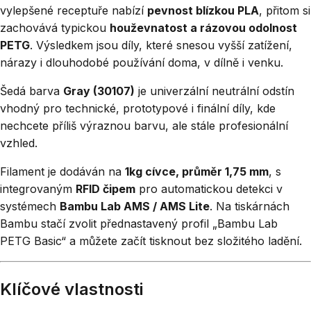
vylepšené receptuře nabízí
pevnost blízkou PLA
, přitom si
zachovává typickou
houževnatost a rázovou odolnost
PETG
. Výsledkem jsou díly, které snesou vyšší zatížení,
nárazy i dlouhodobé používání doma, v dílně i venku.
Šedá barva
Gray (30107)
je univerzální neutrální odstín
vhodný pro technické, prototypové i finální díly, kde
nechcete příliš výraznou barvu, ale stále profesionální
vzhled.
Filament je dodáván na
1kg cívce, průměr 1,75 mm
, s
integrovaným
RFID čipem
pro automatickou detekci v
systémech
Bambu Lab AMS / AMS Lite
. Na tiskárnách
Bambu stačí zvolit přednastavený profil „Bambu Lab
PETG Basic“ a můžete začít tisknout bez složitého ladění.
Klíčové vlastnosti