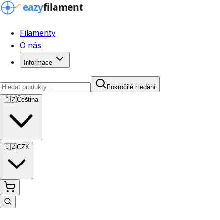
Filamenty
O nás
Informace
Pokročilé hledání
🇨🇿
Čeština
🇨🇿
CZK
Pokročilé hledání