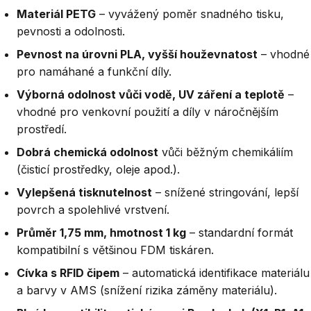
Materiál PETG
– vyvážený poměr snadného tisku,
pevnosti a odolnosti.
Pevnost na úrovni PLA, vyšší houževnatost
– vhodné
pro namáhané a funkční díly.
Výborná odolnost vůči vodě, UV záření a teplotě
–
vhodné pro venkovní použití a díly v náročnějším
prostředí.
Dobrá chemická odolnost
vůči běžným chemikáliím
(čisticí prostředky, oleje apod.).
Vylepšená tisknutelnost
– snížené stringování, lepší
povrch a spolehlivé vrstvení.
Průměr 1,75 mm, hmotnost 1 kg
– standardní formát
kompatibilní s většinou FDM tiskáren.
Cívka s RFID čipem
– automatická identifikace materiálu
a barvy v AMS (snížení rizika záměny materiálu).