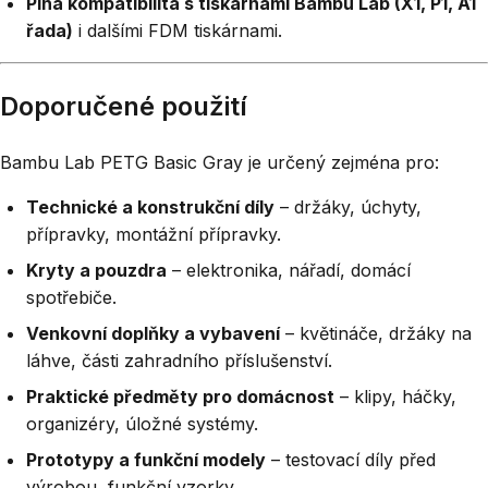
Plná kompatibilita s tiskárnami Bambu Lab (X1, P1, A1
řada)
i dalšími FDM tiskárnami.
Doporučené použití
Bambu Lab PETG Basic Gray je určený zejména pro:
Technické a konstrukční díly
– držáky, úchyty,
přípravky, montážní přípravky.
Kryty a pouzdra
– elektronika, nářadí, domácí
spotřebiče.
Venkovní doplňky a vybavení
– květináče, držáky na
láhve, části zahradního příslušenství.
Praktické předměty pro domácnost
– klipy, háčky,
organizéry, úložné systémy.
Prototypy a funkční modely
– testovací díly před
výrobou, funkční vzorky.