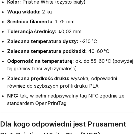
Kolor:
Pristine White (czysto biały)
Waga wkładu:
2 kg
Średnica filamentu:
1,75 mm
Tolerancja średnicy:
±0,02 mm
Zalecana temperatura dyszy:
~210 °C
Zalecana temperatura podkładki:
40–60 °C
Odporność na temperaturę:
ok. do 55–60 °C (powyżej
tej granicy traci wytrzymałość)
Zalecana prędkość druku:
wysoka, odpowiedni
również do szybszych profili druku PLA
NFC:
tak, w pełni nadpisywalny tag NFC zgodnie ze
standardem OpenPrintTag
Dla kogo odpowiedni jest Prusament