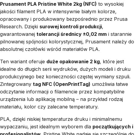
Prusament PLA Pristine White 2kg (NFC)
to wysokiej
jakości filament PLA w intensywnie białym kolorze,
opracowany i produkowany bezpośrednio przez Prusa
Research. Dzięki
surowej kontroli produkcji
,
gwarantowanej
tolerancji średnicy ±0,02 mm
i starannie
pilnowanej spójności kolorystycznej, Prusament należy do
absolutnej czołówki wśród materiałów PLA.
Ten wariant oferuje
duże opakowanie 2 kg
, które jest
idealne do długich serii wydruków, dużych modeli i druku
produkcyjnego bez konieczności częstej wymiany szpuli.
Zintegrowany
tag NFC (OpenPrintTag)
umożliwia łatwe
odczytanie informacji o filamencie przez kompatybilne
urządzenia lub aplikację mobilną – na przykład rodzaj
materiału, kolor czy zalecane temperatury.
PLA, dzięki niskiej temperaturze druku i minimalnemu
wypaczaniu, jest idealnym wyborem dla
początkujących i
profesjonalistów
. Pristine White nadaje się szczególnie do