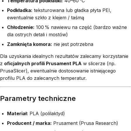
Temperatura podkładki:
40–60 °C
Podkładka:
teksturowana lub gładka płyta PEI,
ewentualnie szkło z klejem / taśmą
Chłodzenie:
100 % nawiewu na część (bardzo ważne
dla ostrych detali i mostów)
Zamknięta komora:
nie jest potrzebna
Dla uzyskania idealnych rezultatów zalecamy korzystanie
z
oficjalnych profili Prusament PLA
w slicerze (np.
PrusaSlicer), ewentualnie dostosowanie istniejącego
profilu PLA do zalecanych temperatur.
Parametry techniczne
Materiał:
PLA (polilaktyd)
Producent / marka:
Prusament (Prusa Research)