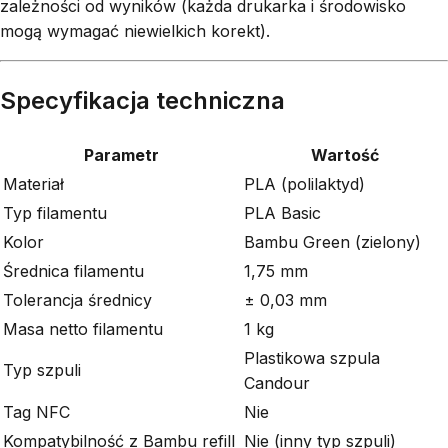
zależności od wyników (każda drukarka i środowisko
mogą wymagać niewielkich korekt).
Specyfikacja techniczna
Parametr
Wartość
Materiał
PLA (polilaktyd)
Typ filamentu
PLA Basic
Kolor
Bambu Green (zielony)
Średnica filamentu
1,75 mm
Tolerancja średnicy
± 0,03 mm
Masa netto filamentu
1 kg
Plastikowa szpula
Typ szpuli
Candour
Tag NFC
Nie
Kompatybilność z Bambu refill
Nie (inny typ szpuli)