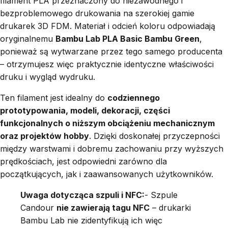
filament PLA przeznaczony do niezawodnego i
bezproblemowego drukowania na szerokiej gamie
drukarek 3D FDM. Materiał i odcień koloru odpowiadają
oryginalnemu
Bambu Lab PLA Basic Bambu Green
,
ponieważ są wytwarzane przez tego samego producenta
– otrzymujesz więc praktycznie identyczne właściwości
druku i wygląd wydruku.
Ten filament jest idealny do
codziennego
prototypowania, modeli, dekoracji, części
funkcjonalnych o niższym obciążeniu mechanicznym
oraz projektów hobby
. Dzięki doskonałej przyczepności
między warstwami i dobremu zachowaniu przy wyższych
prędkościach, jest odpowiedni zarówno dla
początkujących, jak i zaawansowanych użytkowników.
Uwaga dotycząca szpuli i NFC:
- Szpule
Candour
nie zawierają tagu NFC
– drukarki
Bambu Lab nie zidentyfikują ich więc