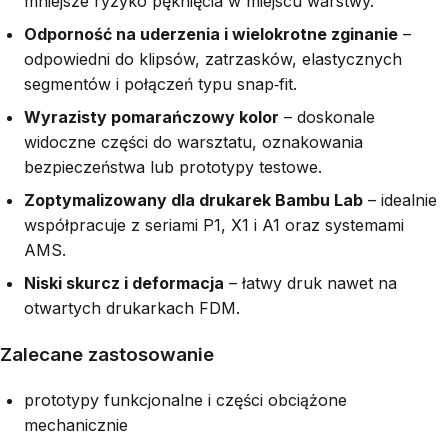
mniejsze ryzyko pęknięcia w miejscu warstwy.
Odporność na uderzenia i wielokrotne zginanie
–
odpowiedni do klipsów, zatrzasków, elastycznych
segmentów i połączeń typu snap‑fit.
Wyrazisty pomarańczowy kolor
– doskonale
widoczne części do warsztatu, oznakowania
bezpieczeństwa lub prototypy testowe.
Zoptymalizowany dla drukarek Bambu Lab
– idealnie
współpracuje z seriami P1, X1 i A1 oraz systemami
AMS.
Niski skurcz i deformacja
– łatwy druk nawet na
otwartych drukarkach FDM.
Zalecane zastosowanie
prototypy funkcjonalne i części obciążone
mechanicznie