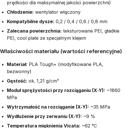
prędkości dla maksymalnej jakości powierzchni)
Chłodzenie:
wentylator włączony
Kompatybilne dysze:
0,2 / 0,4 / 0,6 / 0,8 mm
Zalecana powierzchnia:
teksturowane PEI, gładkie
PEI, cool plate ze specjalnym klejem
Właściwości materiału (wartości referencyjne)
Materiał:
PLA Tough+ (modyfikowane PLA,
bezwonny)
Gęstość:
ok. 1,21 g/cm³
Moduł sprężystości przy rozciąganiu (X‑Y):
~1860
MPa
Wytrzymałość na rozciąganie (X‑Y):
~35 MPa
Wydłużenie przy zerwaniu (X‑Y):
~9 %
Temperatura mięknienia Vicata:
~62 °C