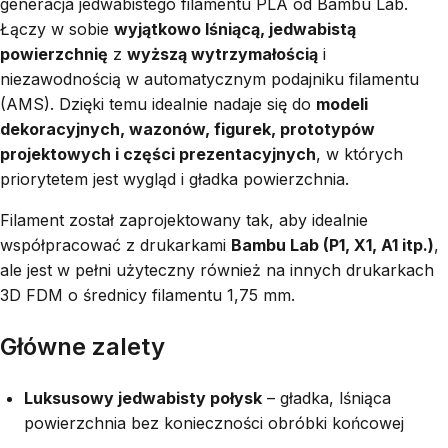
generacja jedwabistego filamentu PLA od Bambu Lab.
Łączy w sobie
wyjątkowo lśniącą, jedwabistą
powierzchnię
z
wyższą wytrzymałością
i
niezawodnością w automatycznym podajniku filamentu
(AMS). Dzięki temu idealnie nadaje się do
modeli
dekoracyjnych, wazonów, figurek, prototypów
projektowych i części prezentacyjnych
, w których
priorytetem jest wygląd i gładka powierzchnia.
Filament został zaprojektowany tak, aby idealnie
współpracować z drukarkami
Bambu Lab (P1, X1, A1 itp.)
,
ale jest w pełni użyteczny również na innych drukarkach
3D FDM o średnicy filamentu 1,75 mm.
Główne zalety
Luksusowy jedwabisty połysk
– gładka, lśniąca
powierzchnia bez konieczności obróbki końcowej