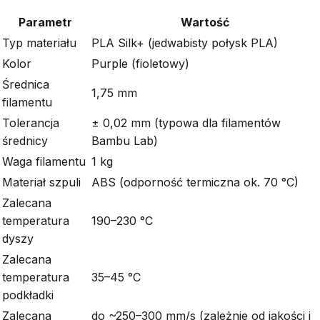
Parametr
Wartość
Typ materiału
PLA Silk+ (jedwabisty połysk PLA)
Kolor
Purple (fioletowy)
Średnica
1,75 mm
filamentu
Tolerancja
± 0,02 mm (typowa dla filamentów
średnicy
Bambu Lab)
Waga filamentu
1 kg
Materiał szpuli
ABS (odporność termiczna ok. 70 °C)
Zalecana
temperatura
190–230 °C
dyszy
Zalecana
temperatura
35–45 °C
podkładki
Zalecana
do ~250–300 mm/s (zależnie od jakości i