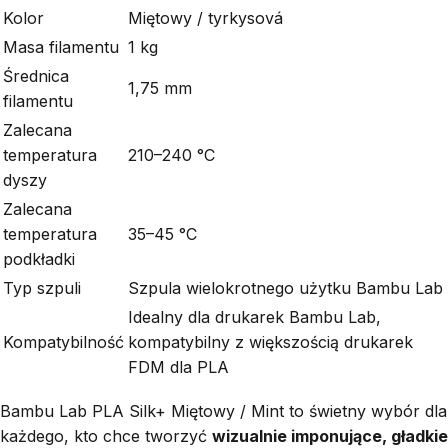
Kolor
Miętowy / tyrkysová
Masa filamentu
1 kg
Średnica
1,75 mm
filamentu
Zalecana
temperatura
210–240 °C
dyszy
Zalecana
temperatura
35–45 °C
podkładki
Typ szpuli
Szpula wielokrotnego użytku Bambu Lab
Idealny dla drukarek Bambu Lab,
Kompatybilność
kompatybilny z większością drukarek
FDM dla PLA
Bambu Lab PLA Silk+ Miętowy / Mint to świetny wybór dla
każdego, kto chce tworzyć
wizualnie imponujące, gładkie