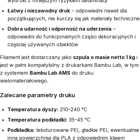
wydruki z mniejszym ryzykiem delaminacji
Łatwy i niezawodny druk
– odpowiedni nawet dla
początkujących, nie kurczy się jak materiały techniczne
Dobra udarność i odporność na uderzenia
–
odpowiedni do funkcjonalnych części dekoracyjnych i
częściej używanych obiektów
Filament jest dostarczany jako
szpula o masie netto 1 kg
i
jest w pełni kompatybilny z drukarkami Bambu Lab, w tym
z systemem
Bambu Lab AMS
do druku
wielomateriałowego.
Zalecane parametry druku
Temperatura dyszy:
210–240 °C
Temperatura podkładki:
35–45 °C
Podkładka:
teksturowane PEI, gładkie PEI, ewentualnie
inna powierzchnia dla PLA z odpowiednim klejem