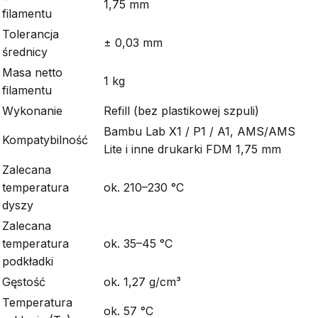
1,75 mm
filamentu
Tolerancja
± 0,03 mm
średnicy
Masa netto
1 kg
filamentu
Wykonanie
Refill (bez plastikowej szpuli)
Bambu Lab X1 / P1 / A1, AMS/AMS
Kompatybilność
Lite i inne drukarki FDM 1,75 mm
Zalecana
temperatura
ok. 210–230 °C
dyszy
Zalecana
temperatura
ok. 35–45 °C
podkładki
Gęstość
ok. 1,27 g/cm³
Temperatura
ok. 57 °C